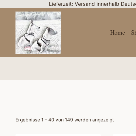
Zum
Lieferzeit: Versand innerhalb Deut
Inhalt
springen
Home
S
Nach
Ergebnisse 1 – 40 von 149 werden angezeigt
Aktualität