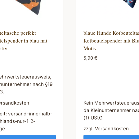
eltasche perfekt
blaue Hunde Kotbeutelta
elspender in blau mit
Kotbeutelspender mit B
otiv
Motiv
5,90
€
ehrwertsteuerausweis,
inunternehmer nach §19
G.
ersandkosten
Kein Mehrwertsteueraus
da Kleinunternehmer na
eit:
versand-innerhalb-
(1) UStG.
hlands-nur-1-2-
ge
zzgl.
Versandkosten