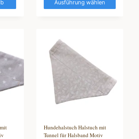
rb
Ausführung wählen
Dieses
Produkt
weist
mehrere
Varianten
auf.
Die
Optionen
können
auf
der
Produktseite
gewählt
werden
mit
Hundehalstuch Halstuch mit
iv
Tunnel für Halsband Motiv