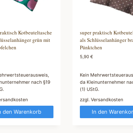
raktisch Kotbeuteltasche
super praktisch Kotbeute
lüsselanhänger grün mit
als Schlüsselanhänger br
pfelchen
Pünktchen
5,90
€
ehrwertsteuerausweis,
Kein Mehrwertsteueraus
inunternehmer nach §19
da Kleinunternehmer na
G.
(1) UStG.
ersandkosten
zzgl.
Versandkosten
n den Warenkorb
In den Warenko