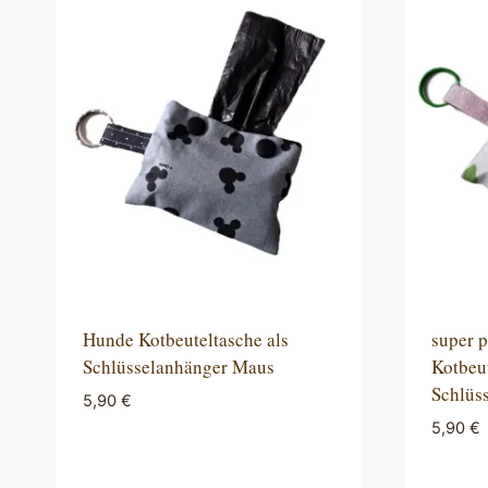
sortiert
Hunde Kotbeuteltasche als
super 
Schlüsselanhänger Maus
Kotbeut
Schlüs
5,90
€
5,90
€