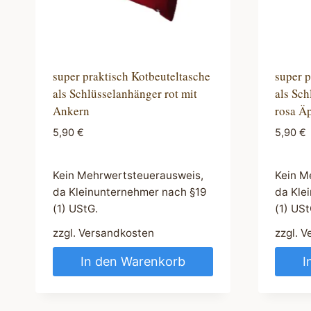
super praktisch Kotbeuteltasche
super p
als Schlüsselanhänger rot mit
als Sch
Ankern
rosa Ä
5,90
€
5,90
€
Kein Mehrwertsteuerausweis,
Kein M
da Kleinunternehmer nach §19
da Kle
(1) UStG.
(1) USt
zzgl.
Versandkosten
zzgl.
V
In den Warenkorb
I