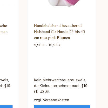
sche
Hundehalsband bezaubernd
lumen
Halsband für Hunde 25 bis 45
cm rosa pink Blumen
9,90
€
–
15,90
€
weis,
Kein Mehrwertsteuerausweis,
ch §19
da Kleinunternehmer nach §19
(1) UStG.
zzgl.
Versandkosten