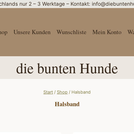
schlands nur 2 – 3 Werktage – Kontakt: info@diebunte
hop
Unsere Kunden
Wunschliste
Mein Konto
Wa
die bunten Hunde
Start
/
Shop
/
Halsband
Halsband