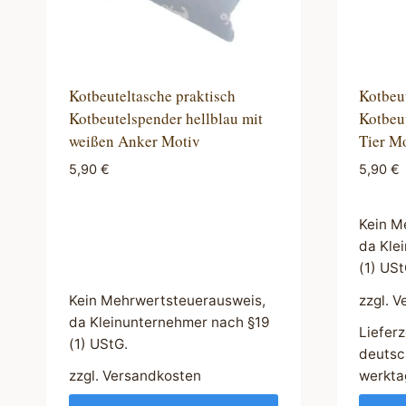
Kotbeuteltasche praktisch
Kotbeut
Kotbeutelspender hellblau mit
Kotbeut
weißen Anker Motiv
Tier M
5,90
€
5,90
€
Kein M
da Kle
(1) USt
Kein Mehrwertsteuerausweis,
zzgl.
V
da Kleinunternehmer nach §19
Lieferz
(1) UStG.
deutsc
zzgl.
Versandkosten
werkta