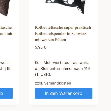
ltasche
Kotbeuteltasche super praktisch
aun mit
Kotbeutelspender in Schwarz
mit weißen Pfoten
5,90
€
weis,
Kein Mehrwertsteuerausweis,
ch §19
da Kleinunternehmer nach §19
(1) UStG.
zzgl.
Versandkosten
rb
In den Warenkorb