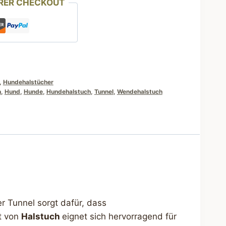
RER CHECKOUT
,
Hundehalstücher
h
,
Hund
,
Hunde
,
Hundehalstuch
,
Tunnel
,
Wendehalstuch
r Tunnel sorgt dafür, dass
rt von
Halstuch
eignet sich hervorragend für