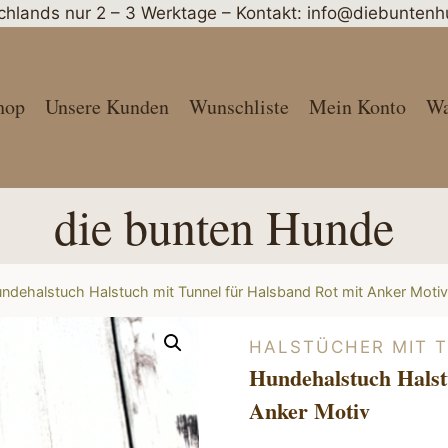
schlands nur 2 – 3 Werktage – Kontakt: info@diebunte
hop
Unsere Kunden
Wunschliste
Mein Konto
Wa
die bunten Hunde
ndehalstuch Halstuch mit Tunnel für Halsband Rot mit Anker Motiv
HALSTÜCHER MIT 
Hundehalstuch Halst
Anker Motiv