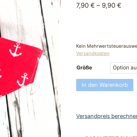
7,90
€
–
9,90
€
Kein Mehrwertsteuerauswei
Versandkosten
Größe
Hundehalstuch
In den Warenkorb
Halstuch
mit
Tunnel
für
Versandpreis berechne
Halsband
Rot