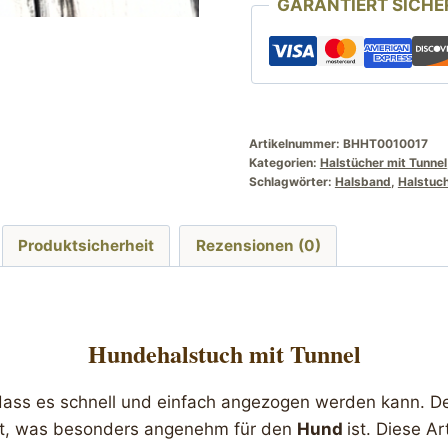
GARANTIERT SICHE
mit
Anker
Motiv
Menge
Artikelnummer:
BHHT0010017
Kategorien:
Halstücher mit Tunnel
Schlagwörter:
Halsband
,
Halstuc
Produktsicherheit
Rezensionen (0)
Hundehalstuch mit Tunnel
 dass es schnell und einfach angezogen werden kann. De
cht, was besonders angenehm für den
Hund
ist. Diese A