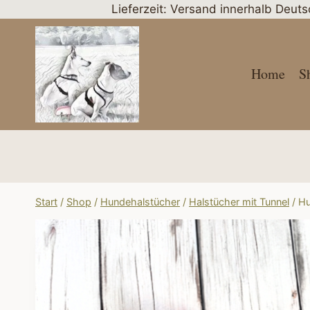
Zum
Lieferzeit: Versand innerhalb Deut
Inhalt
springen
Home
S
Start
/
Shop
/
Hundehalstücher
/
Halstücher mit Tunnel
/
Hu