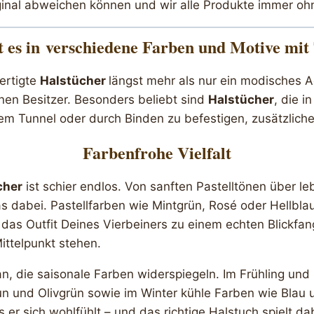
ginal abweichen können und wir alle Produkte immer oh
t es in
verschiedene Farben und Motive mit
ertigte
Halstücher
längst mehr als nur ein modisches A
nen Besitzer. Besonders beliebt sind
Halstücher
, die i
nem Tunnel oder durch Binden zu befestigen, zusätzliche 
Farbenfrohe Vielfalt
cher
ist schier endlos. Von sanften Pastelltönen über l
dabei. Pastellfarben wie Mintgrün, Rosé oder Hellblau 
 das Outfit Deines Vierbeiners zu einem echten Blickf
Mittelpunkt stehen.
 an, die saisonale Farben widerspiegeln. Im Frühling un
und Olivgrün sowie im Winter kühle Farben wie Blau und
er sich wohlfühlt – und das richtige Halstuch spielt dab