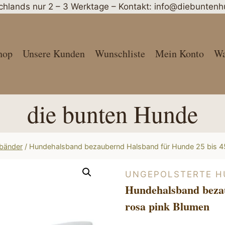
schlands nur 2 – 3 Werktage – Kontakt: info@diebunte
hop
Unsere Kunden
Wunschliste
Mein Konto
Wa
die bunten Hunde
sbänder
/
Hundehalsband bezaubernd Halsband für Hunde 25 bis 4
UNGEPOLSTERTE 
Hundehalsband beza
rosa pink Blumen