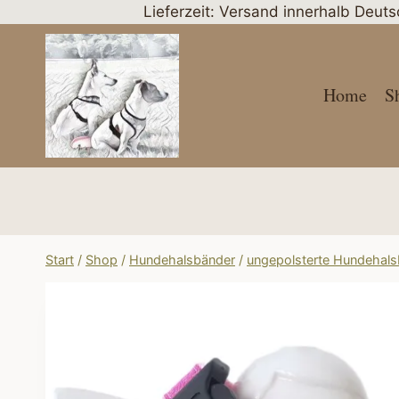
Zum
Lieferzeit: Versand innerhalb Deut
Inhalt
springen
Home
S
Start
/
Shop
/
Hundehalsbänder
/
ungepolsterte Hundehal