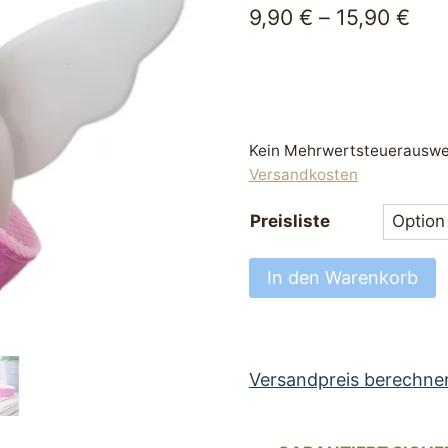
9,90
€
–
15,90
€
Kein Mehrwertsteuerauswei
Versandkosten
Preisliste
Hundehalsband
In den Warenkorb
bezaubernd
Halsband
für
Hunde
Versandpreis berechne
25
bis