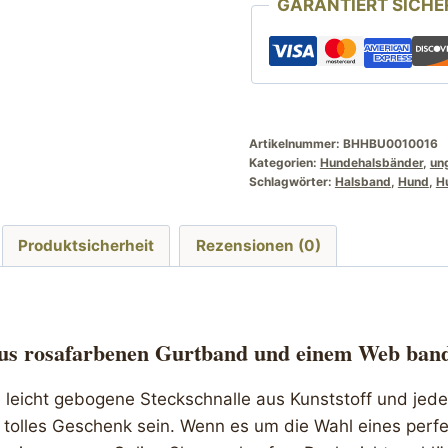
GARANTIERT SICHE
45
cm
rosa
pink
Blumen
Menge
Artikelnummer:
BHHBU0010016
Kategorien:
Hundehalsbänder
,
un
Schlagwörter:
Halsband
,
Hund
,
H
Produktsicherheit
Rezensionen (0)
us rosafarbenen Gurtband und einem Web band
e leicht gebogene Steckschnalle aus Kunststoff und jed
tolles Geschenk sein. Wenn es um die Wahl eines perf