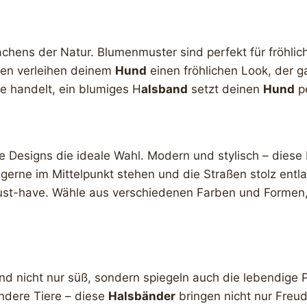
wachens der Natur. Blumenmuster sind perfekt für fröhli
üten verleihen deinem
Hund
einen fröhlichen Look, der ga
ne handelt, ein blumiges H
alsband
setzt deinen
Hund
pe
 Designs die ideale Wahl. Modern und stylisch – dies
e gerne im Mittelpunkt stehen und die Straßen stolz entl
ust-have. Wähle aus verschiedenen Farben und Formen
ind nicht nur süß, sondern spiegeln auch die lebendige 
ndere Tiere – diese
Halsbänder
bringen nicht nur Freud