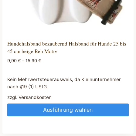
werden
Hundehalsband bezaubernd Halsband für Hunde 25 bis
45 cm beige Reh Motiv
9,90
€
–
15,90
€
Kein Mehrwertsteuerausweis, da Kleinunternehmer
nach §19 (1) UStG.
zzgl.
Versandkosten
Ausführung wählen
Dieses
Produkt