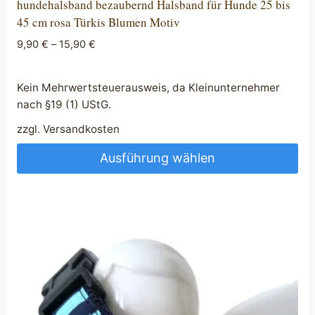
hundehalsband bezaubernd Halsband für Hunde 25 bis
45 cm rosa Türkis Blumen Motiv
9,90
€
–
15,90
€
Kein Mehrwertsteuerausweis, da Kleinunternehmer
nach §19 (1) UStG.
zzgl.
Versandkosten
Ausführung wählen
Dieses
Produkt
weist
mehrere
Varianten
auf.
Die
Optionen