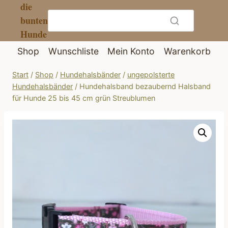
die
Zum
bunten
Inhalt
Hunde
springen
Shop
Wunschliste
Mein Konto
Warenkorb
Start
/
Shop
/
Hundehalsbänder
/
ungepolsterte
Hundehalsbänder
/
Hundehalsband bezaubernd Halsband
für Hunde 25 bis 45 cm grün Streublumen