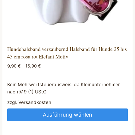
Hundehalsband verzaubernd Halsband für Hunde 25 bis
45 cm rosa rot Elefant Motiv
9,90
€
–
15,90
€
Kein Mehrwertsteuerausweis, da Kleinunternehmer
nach §19 (1) UStG.
zzgl.
Versandkosten
Ausführung wählen
Dieses
Produkt