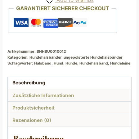
bis
GARANTIERT SICHERER CHECKOUT
45
cm
grün
Streublumen
Menge
Artikelnummer:
BHHBU0010012
Kategorien:
Hundehalsbänder
,
ungepolsterte Hundehalsbänder
Schlagwörter:
Halsband
,
Hund
,
Hunde
,
Hundehalsband
,
Hundeleine
Beschreibung
Zusätzliche Informationen
Produktsicherheit
Rezensionen (0)
Beschreibung