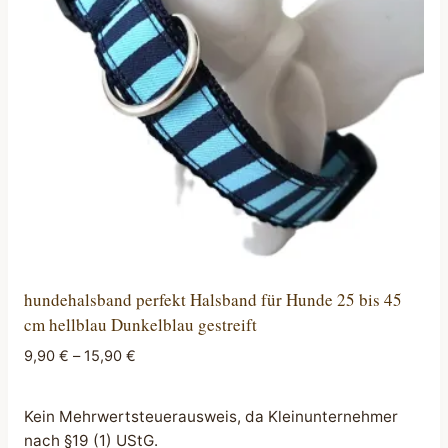
können
auf
der
Produktseite
gewählt
werden
hundehalsband perfekt Halsband für Hunde 25 bis 45
cm hellblau Dunkelblau gestreift
9,90
€
–
15,90
€
Kein Mehrwertsteuerausweis, da Kleinunternehmer
nach §19 (1) UStG.