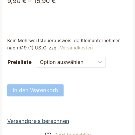
9,90
€
–
15,90
€
Kein Mehrwertsteuerausweis, da Kleinunternehmer
nach §19 (1) UStG.
zzgl.
Versandkosten
Preisliste
Hundehalsband
In den Warenkorb
bezaubernd
Halsband
für
Hunde
Versandpreis berechnen
25
Add to wishlist