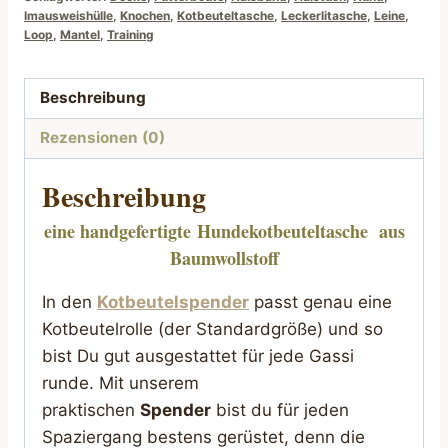
Imausweishülle
,
Knochen
,
Kotbeuteltasche
,
Leckerlitasche
,
Leine
,
Loop
,
Mantel
,
Training
Beschreibung
Rezensionen (0)
Beschreibung
eine handgefertigte
Hundekotbeuteltasche
aus
Baumwollstoff
In den
Kotbeutelspender
passt genau eine
Kotbeutelrolle (der Standardgröße) und so
bist Du gut ausgestattet für jede Gassi
runde. Mit unserem
praktischen
Spender
bist du für jeden
Spaziergang bestens gerüstet, denn die