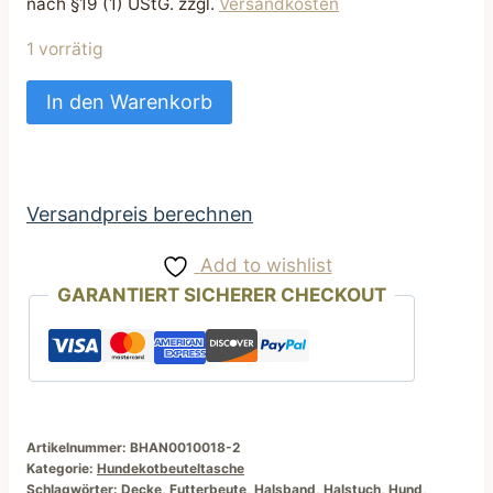
nach §19 (1) UStG.
zzgl.
Versandkosten
1 vorrätig
super
In den Warenkorb
praktisch
Kotbeuteltasche
als
Schlüsselanhänger
Versandpreis berechnen
braun
Add to wishlist
mit
GARANTIERT SICHERER CHECKOUT
Pünktchen
Menge
Artikelnummer:
BHAN0010018-2
Kategorie:
Hundekotbeuteltasche
Schlagwörter:
Decke
,
Futterbeute
,
Halsband
,
Halstuch
,
Hund
,