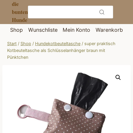
die
Zum
bunten
Inhalt
Hunde
springen
Shop
Wunschliste
Mein Konto
Warenkorb
Start
/
Shop
/
Hundekotbeuteltasche
/
super praktisch
Kotbeuteltasche als Schlüsselanhänger braun mit
Pünktchen