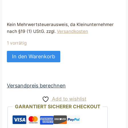
Kein Mehrwertsteuerausweis, da Kleinunternehmer
nach §19 (1) UStG.
zzgl.
Versandkosten
1 vorrätig
super
In den Warenkorb
praktisch
Kotbeuteltasche
als
Schlüsselanhänger
Versandpreis berechnen
grün
Add to wishlist
mit
GARANTIERT SICHERER CHECKOUT
rosa
Äpfelchen
Menge