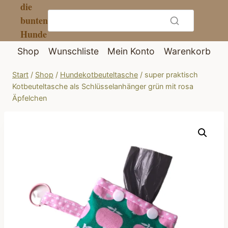
die
Zum
bunten
Inhalt
Hunde
springen
Shop
Wunschliste
Mein Konto
Warenkorb
Start
/
Shop
/
Hundekotbeuteltasche
/
super praktisch
Kotbeuteltasche als Schlüsselanhänger grün mit rosa
Äpfelchen