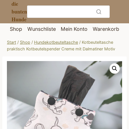
die
Zum
bunten
Inhalt
Hunde
springen
Shop
Wunschliste
Mein Konto
Warenkorb
Start
/
Shop
/
Hundekotbeuteltasche
/
Kotbeuteltasche
praktisch Kotbeutelspender Creme mit Dalmatiner Motiv