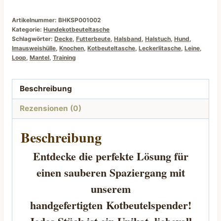
Artikelnummer:
BHKSP001002
Kategorie:
Hundekotbeuteltasche
Schlagwörter:
Decke
,
Futterbeute
,
Halsband
,
Halstuch
,
Hund
,
Imausweishülle
,
Knochen
,
Kotbeuteltasche
,
Leckerlitasche
,
Leine
,
Loop
,
Mantel
,
Training
Beschreibung
Rezensionen (0)
Beschreibung
Entdecke die perfekte Lösung für
einen sauberen Spaziergang mit
unserem
handgefertigten
Kotbeutelspender
!