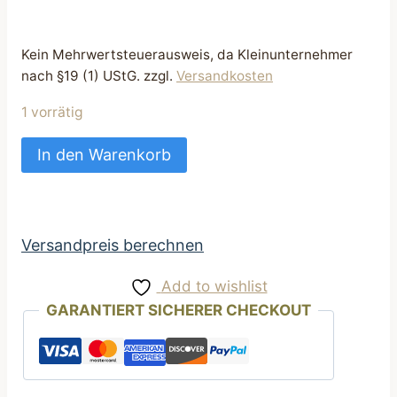
Kein Mehrwertsteuerausweis, da Kleinunternehmer
nach §19 (1) UStG.
zzgl.
Versandkosten
1 vorrätig
Kotbeuteltasche
In den Warenkorb
praktisch
Kotbeutelspender
Creme
mit
Versandpreis berechnen
Dalmatiner
Add to wishlist
Motiv
GARANTIERT SICHERER CHECKOUT
Menge