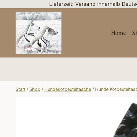
Zum
Lieferzeit: Versand innerhalb Deut
Inhalt
springen
Home
S
Start
/
Shop
/
Hundekotbeuteltasche
/
Hunde Kotbeuteltasc