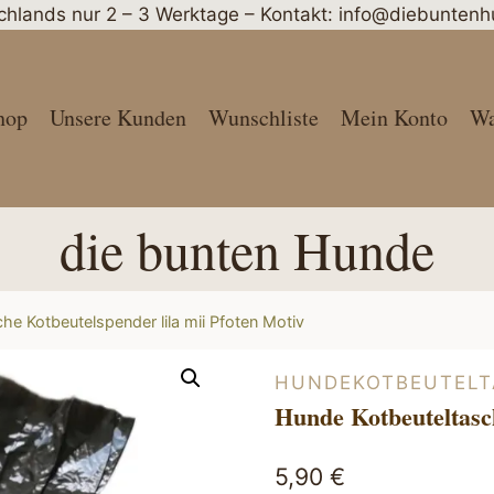
schlands nur 2 – 3 Werktage – Kontakt: info@diebunte
hop
Unsere Kunden
Wunschliste
Mein Konto
Wa
die bunten Hunde
he Kotbeutelspender lila mii Pfoten Motiv
HUNDEKOTBEUTELT
Hunde Kotbeuteltasch
5,90
€