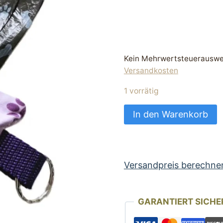
Kein Mehrwertsteuerauswei
Versandkosten
1 vorrätig
Hunde
In den Warenkorb
Kotbeuteltasche
Kotbeutelspender
lila
mii
Versandpreis berechne
Pfoten
Motiv
GARANTIERT SICHE
Menge