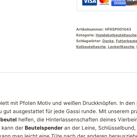
Artikelnummer:
HFKSP001043
Kategorie:
Hundekotbeuteltasche
Schlagwörter:
Decke
,
Futterbeut
Kotbeuteltasche
,
Leckerlitasche
,
ett mit Pfoten Motiv und weißen Druckknöpfen. In den
u gut ausgestattet für jede Gassi runde. Mit unserem p
tbeutel
helfen, die Hinterlassenschaften deines Vierbei
g kann der
Beutelspender
an der Leine, Schlüsselbund, 
kann man leicht eine Tüte nach der anderen herauszieh