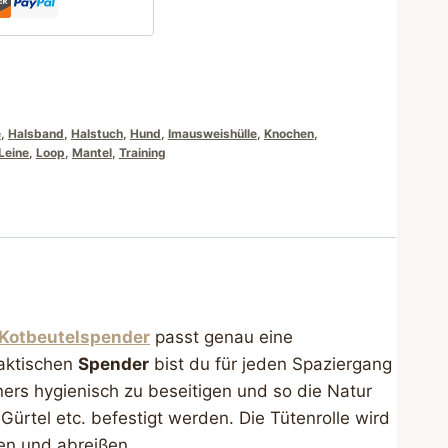
e
,
Halsband
,
Halstuch
,
Hund
,
Imausweishülle
,
Knochen
,
Leine
,
Loop
,
Mantel
,
Training
Kotbeutelspender
passt genau eine
raktischen
Spender
bist du für jeden Spaziergang
ners hygienisch zu beseitigen und so die Natur
Gürtel etc. befestigt werden. Die Tütenrolle wird
en und abreißen.