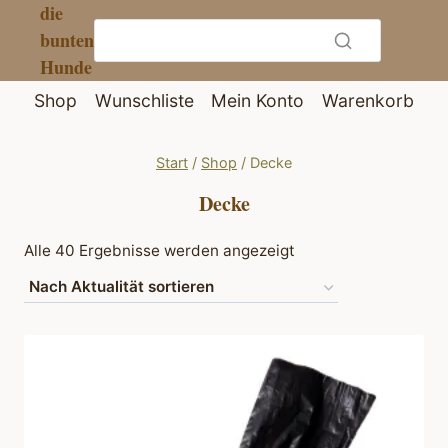
die
Zum
bunten
Inhalt
Hunde
springen
Shop
Wunschliste
Mein Konto
Warenkorb
Start
/
Shop
/
Decke
Decke
Nach
Alle 40 Ergebnisse werden angezeigt
Aktualität
sortiert