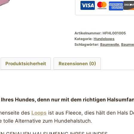
innen
Fleece
Menge
Artikelnummer:
HFHL001005
Kategorie:
Hundeloops
Schlagwörter:
Baumwolle
,
Baumwo
Produktsicherheit
Rezensionen (0)
hres Hundes, denn nur mit dem richtigen Halsumfan
nnenseite des
Loops
ist aus Fleece, dies hält den Hal
e tolle Alternative zum Hundehalstuch.