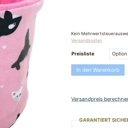
Kein Mehrwertsteuerauswei
Versandkosten
Preisliste
Hundeloop
In den Warenkorb
Loop
für
Hunde
rosa
Versandpreis berechne
mit
Motiv
GARANTIERT SICHE
und