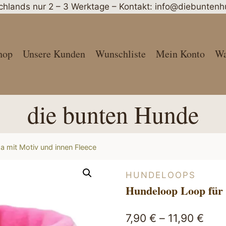
schlands nur 2 – 3 Werktage – Kontakt: info@diebunte
hop
Unsere Kunden
Wunschliste
Mein Konto
Wa
die bunten Hunde
 mit Motiv und innen Fleece
HUNDELOOPS
Hundeloop Loop für 
7,90
€
–
11,90
€