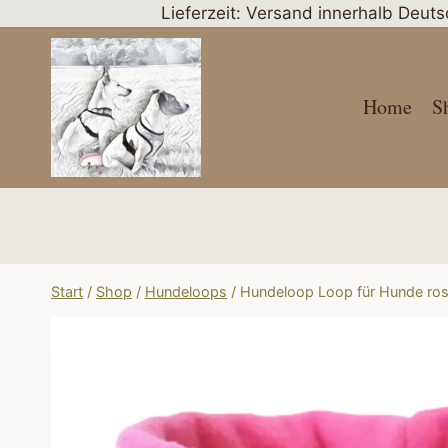
Zum
Lieferzeit: Versand innerhalb Deut
Inhalt
springen
Home
S
Start
/
Shop
/
Hundeloops
/
Hundeloop Loop für Hunde rosa