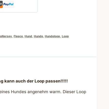
lljersey
,
Fleece
,
Hund
,
Hunde
,
Hundeloop
,
Loop
g kann auch der Loop passen!!!!!
s Deines Hundes angenehm warm. Dieser Loop