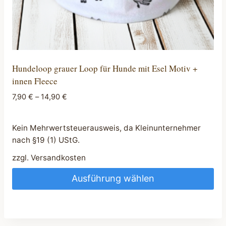
Hundeloop grauer Loop für Hunde mit Esel Motiv +
innen Fleece
7,90
€
–
14,90
€
Kein Mehrwertsteuerausweis, da Kleinunternehmer
nach §19 (1) UStG.
zzgl.
Versandkosten
Ausführung wählen
Dieses
Produkt
weist