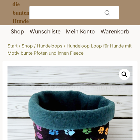
die
Zum
bunten
Inhalt
Hunde
springen
Shop
Wunschliste
Mein Konto
Warenkorb
Start
/
Shop
/
Hundeloops
/
Hundeloop Loop für Hunde mit
Motiv bunte Pfoten und innen Fleece