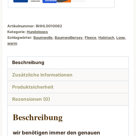
innen
Fleece
Menge
Artikelnummer:
BHHL0010062
Kategorie:
Hundeloops
Schlagwörter:
Baumwolle
,
Baumwolljersey
,
Fleece
,
Halstuch
,
Loop
,
warm
Beschreibung
Zusätzliche Informationen
Produktsicherheit
Rezensionen (0)
Beschreibung
wir benötigen immer den genauen