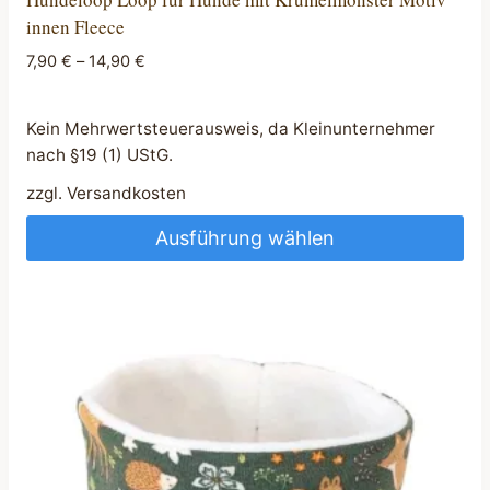
innen Fleece
7,90
€
–
14,90
€
Kein Mehrwertsteuerausweis, da Kleinunternehmer
nach §19 (1) UStG.
zzgl.
Versandkosten
Ausführung wählen
Dieses
Produkt
weist
mehrere
Varianten
auf.
Die
Optionen