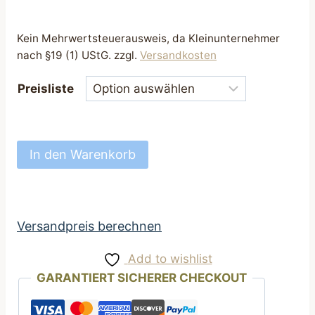
Kein Mehrwertsteuerausweis, da Kleinunternehmer
nach §19 (1) UStG.
zzgl.
Versandkosten
Preisliste
Hundeloop
In den Warenkorb
Loop
für
Hunde
mit
Versandpreis berechnen
Motiv
Add to wishlist
bunte
GARANTIERT SICHERER CHECKOUT
Pfoten
und