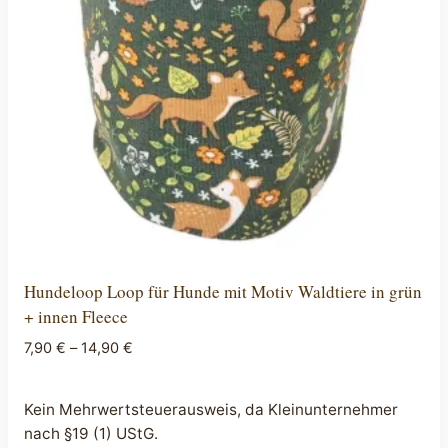
können
auf
der
Produktseite
gewählt
werden
Hundeloop Loop für Hunde mit Motiv Waldtiere in grün
+ innen Fleece
7,90
€
–
14,90
€
Kein Mehrwertsteuerausweis, da Kleinunternehmer
nach §19 (1) UStG.