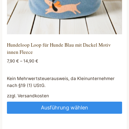
Hundeloop Loop für Hunde Blau mit Dackel Motiv
innen Fleece
7,90
€
–
14,90
€
Kein Mehrwertsteuerausweis, da Kleinunternehmer
nach §19 (1) UStG.
zzgl.
Versandkosten
Ausführung wählen
Dieses
Produkt