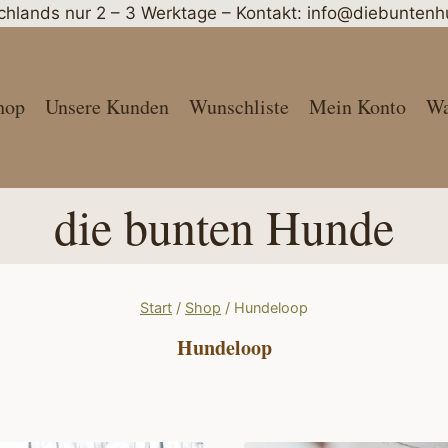
schlands nur 2 – 3 Werktage – Kontakt: info@diebunte
hop
Unsere Kunden
Wunschliste
Mein Konto
Wa
die bunten Hunde
Start
/
Shop
/
Hundeloop
Hundeloop