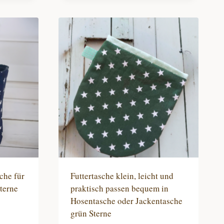
Produkt
weist
mehrere
Varianten
auf.
Die
Optionen
können
auf
der
Produktseite
gewählt
werden
che für
Futtertasche klein, leicht und
terne
praktisch passen bequem in
Hosentasche oder Jackentasche
grün Sterne