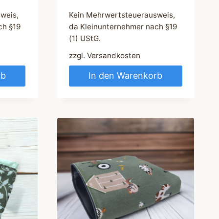
weis,
Kein Mehrwertsteuerausweis,
ch §19
da Kleinunternehmer nach §19
(1) UStG.
zzgl.
Versandkosten
rb
In den Warenkorb