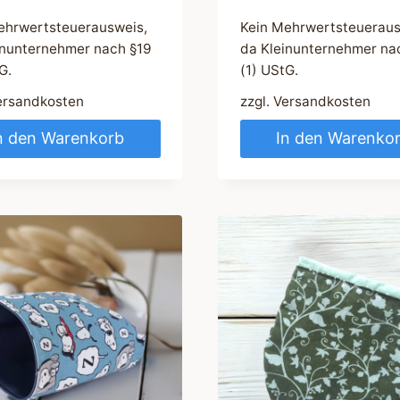
ehrwertsteuerausweis,
Kein Mehrwertsteueraus
inunternehmer nach §19
da Kleinunternehmer na
G.
(1) UStG.
ersandkosten
zzgl.
Versandkosten
n den Warenkorb
In den Warenko