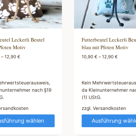
eutel Leckerli Beutel
Futterbeutel Leckerli Beu
Pfoten Motiv
blau mit Pfoten Motiv
–
12,90
€
10,90
€
–
12,90
€
ehrwertsteuerausweis,
Kein Mehrwertsteueraus
inunternehmer nach §19
da Kleinunternehmer na
G.
(1) UStG.
ersandkosten
zzgl.
Versandkosten
usführung wählen
Ausführung wähl
s
Dieses