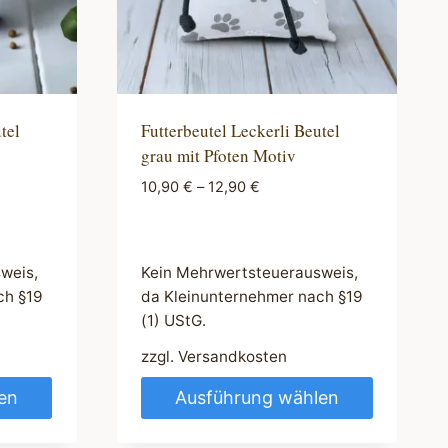
tel
Futterbeutel Leckerli Beutel
grau mit Pfoten Motiv
10,90
€
–
12,90
€
weis,
Kein Mehrwertsteuerausweis,
ch §19
da Kleinunternehmer nach §19
(1) UStG.
zzgl.
Versandkosten
en
Ausführung wählen
Dieses