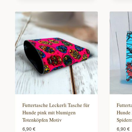
Futtertasche Leckerli Tasche für
Futtert
Hunde pink mit blumigen
Hunde 
Totenköpfen Motiv
Spider
6,90
€
6,90
€