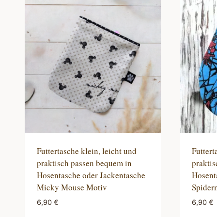
sortiert
Futtertasche klein, leicht und
Futtert
praktisch passen bequem in
prakti
Hosentasche oder Jackentasche
Hosent
Micky Mouse Motiv
Spider
6,90
€
6,90
€