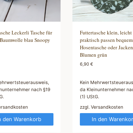
asche Leckerli Tasche für
Futtertasche klein, leicht
Baumwolle blau Snoopy
praktisch passen bequem
Hosentasche oder Jacken
Blumen grün
6,90
€
ehrwertsteuerausweis,
Kein Mehrwertsteueraus
inunternehmer nach §19
da Kleinunternehmer na
G.
(1) UStG.
ersandkosten
zzgl.
Versandkosten
n den Warenkorb
In den Warenko