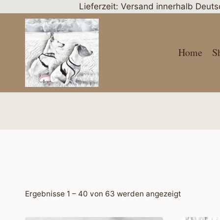
Zum
Lieferzeit: Versand innerhalb Deut
Inhalt
springen
Home
S
Nach
Ergebnisse 1 – 40 von 63 werden angezeigt
Aktualität