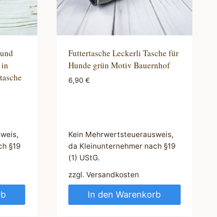
 und
Futtertasche Leckerli Tasche für
 in
Hunde grün Motiv Bauernhof
tasche
6,90
€
weis,
Kein Mehrwertsteuerausweis,
ch §19
da Kleinunternehmer nach §19
(1) UStG.
zzgl.
Versandkosten
rb
In den Warenkorb