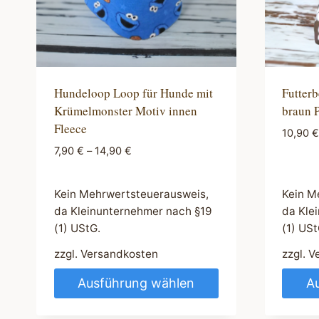
Hundeloop Loop für Hunde mit
Futterb
Krümelmonster Motiv innen
braun 
Fleece
10,90
€
7,90
€
–
14,90
€
Kein Mehrwertsteuerausweis,
Kein M
da Kleinunternehmer nach §19
da Kle
(1) UStG.
(1) USt
zzgl.
Versandkosten
zzgl.
V
Ausführung wählen
A
Dieses
Diese