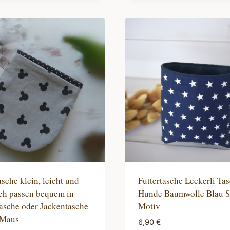
kt
Produkt
weist
re
mehrere
ten
Varianten
auf.
Die
nen
Optionen
n
können
auf
der
tseite
Produktseite
lt
gewählt
n
werden
asche klein, leicht und
Futtertasche Leckerli Tas
sch passen bequem in
Hunde Baumwolle Blau S
asche oder Jackentasche
Motiv
 Maus
6,90
€