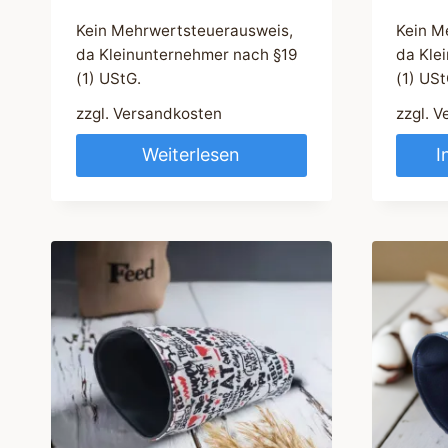
Kein Mehrwertsteuerausweis,
Kein M
da Kleinunternehmer nach §19
da Kle
(1) UStG.
(1) USt
zzgl.
Versandkosten
zzgl.
V
Weiterlesen
I