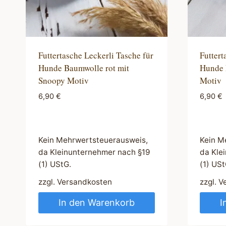
Futtertasche Leckerli Tasche für
Futtert
Hunde Baumwolle rot mit
Hunde 
Snoopy Motiv
Motiv
6,90
€
6,90
€
Kein Mehrwertsteuerausweis,
Kein M
da Kleinunternehmer nach §19
da Kle
(1) UStG.
(1) USt
zzgl.
Versandkosten
zzgl.
V
In den Warenkorb
I