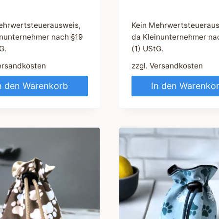
ehrwertsteuerausweis,
Kein Mehrwertsteueraus
inunternehmer nach §19
da Kleinunternehmer na
G.
(1) UStG.
ersandkosten
zzgl.
Versandkosten
n den Warenkorb
In den Warenko