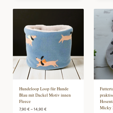
Produkt
Produ
weist
weist
mehrere
mehre
Varianten
Varian
auf.
auf.
Die
Die
Optionen
Optio
können
könne
auf
auf
der
der
Produktseite
Produk
gewählt
gewäh
werden
werde
Hundeloop Loop für Hunde
Futtert
Blau mit Dackel Motiv innen
prakti
Fleece
Hosent
Micky
7,90
€
–
14,90
€