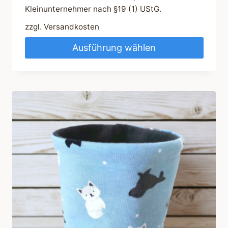
Kleinunternehmer nach §19 (1) UStG.
zzgl.
Versandkosten
Ausführung wählen
Dieses
Produkt
weist
mehrere
Varianten
auf.
Die
Optionen
können
auf
der
Produktseite