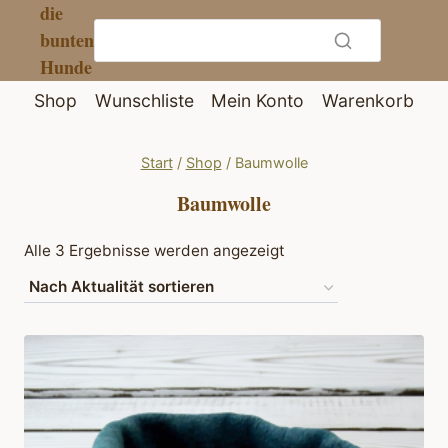
die
Zum
bunten
Inhalt
Hunde
springen
Shop
Wunschliste
Mein Konto
Warenkorb
Start
/
Shop
/
Baumwolle
Baumwolle
Nach
Alle 3 Ergebnisse werden angezeigt
Aktualität
sortiert