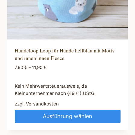
gewählt
werden
Hundeloop Loop für Hunde hellblau mit Motiv
und innen innen Fleece
7,90
€
–
11,90
€
Kein Mehrwertsteuerausweis, da
Kleinunternehmer nach §19 (1) UStG.
zzgl.
Versandkosten
Ausführung wählen
Dieses
Produkt