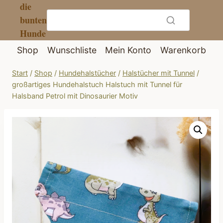
die
Zum
bunten
Inhalt
Hunde
springen
Shop
Wunschliste
Mein Konto
Warenkorb
Start
/
Shop
/
Hundehalstücher
/
Halstücher mit Tunnel
/
großartiges Hundehalstuch Halstuch mit Tunnel für
Halsband Petrol mit Dinosaurier Motiv