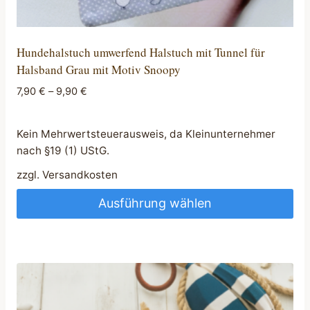
Hundehalstuch umwerfend Halstuch mit Tunnel für
Halsband Grau mit Motiv Snoopy
7,90
€
–
9,90
€
Kein Mehrwertsteuerausweis, da Kleinunternehmer
nach §19 (1) UStG.
zzgl.
Versandkosten
Ausführung wählen
Dieses
Produkt
weist
mehrere
Varianten