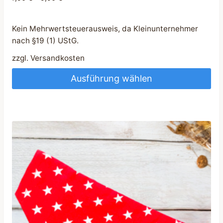
Kein Mehrwertsteuerausweis, da Kleinunternehmer
nach §19 (1) UStG.
zzgl.
Versandkosten
Ausführung wählen
Dieses
Produkt
weist
mehrere
Varianten
auf.
Die
Optionen
können
auf