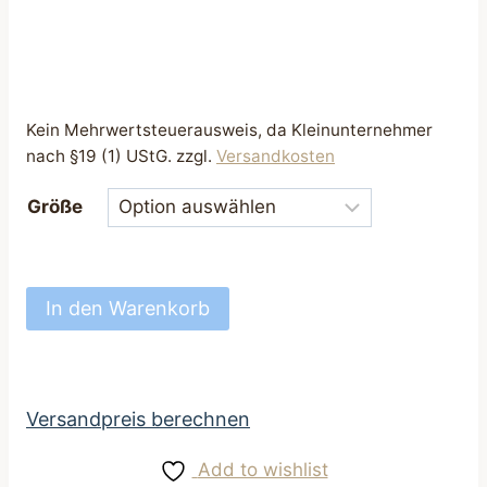
Kein Mehrwertsteuerausweis, da Kleinunternehmer
nach §19 (1) UStG.
zzgl.
Versandkosten
Größe
großartiges
In den Warenkorb
Hundehalstuch
Halstuch
mit
Tunnel
Versandpreis berechnen
für
Add to wishlist
Halsband