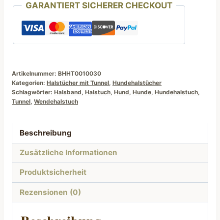
GARANTIERT SICHERER CHECKOUT
Petrol
mit
Dinosaurier
Motiv
Menge
Artikelnummer:
BHHT0010030
Kategorien:
Halstücher mit Tunnel
,
Hundehalstücher
Schlagwörter:
Halsband
,
Halstuch
,
Hund
,
Hunde
,
Hundehalstuch
,
Tunnel
,
Wendehalstuch
Beschreibung
Zusätzliche Informationen
Produktsicherheit
Rezensionen (0)