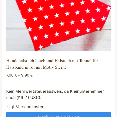
der
Produktseite
gewählt
werden
Hundehalstuch leuchtend Halstuch mit Tunnel für
Halsband in rot mit Motiv Sterne
7,90
€
–
9,90
€
Kein Mehrwertsteuerausweis, da Kleinunternehmer
nach §19 (1) UStG.
zzgl.
Versandkosten