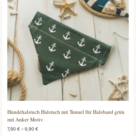
auf.
Die
Optionen
können
auf
der
Produktseite
gewählt
werden
Hundehalstuch Halstuch mit Tunnel für Halsband grün
mit Anker Motiv
7,90
€
–
9,90
€