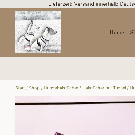
Zum
Lieferzeit: Versand innerhalb Deut
Inhalt
springen
Home
S
Start
/
Shop
/
Hundehalstücher
/
Halstücher mit Tunnel
/
Hu