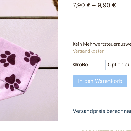
7,90
€
–
9,90
€
Kein Mehrwertsteuerauswei
Versandkosten
Größe
Hundehalstuch
In den Warenkorb
Halstuch
mit
Tunnel
für
Versandpreis berechne
Hundehalsband
mit