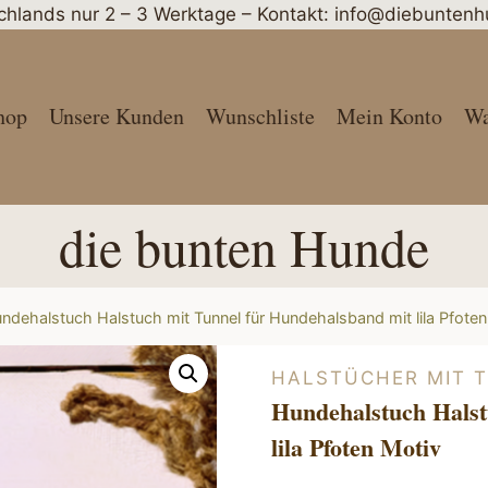
schlands nur 2 – 3 Werktage – Kontakt: info@diebunte
hop
Unsere Kunden
Wunschliste
Mein Konto
Wa
die bunten Hunde
ndehalstuch Halstuch mit Tunnel für Hundehalsband mit lila Pfoten
HALSTÜCHER MIT 
Hundehalstuch Halst
lila Pfoten Motiv