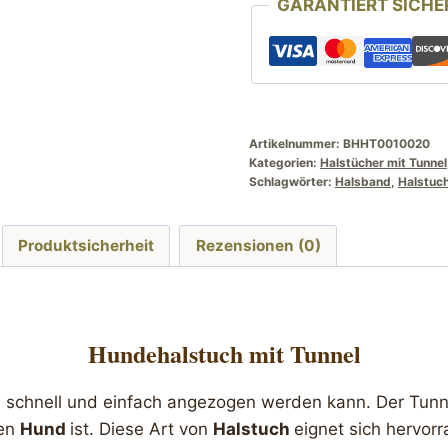
GARANTIERT SICHE
lila
Pfoten
Motiv
Menge
Artikelnummer:
BHHT0010020
Kategorien:
Halstücher mit Tunnel
Schlagwörter:
Halsband
,
Halstuc
Produktsicherheit
Rezensionen (0)
Hundehalstuch mit Tunnel
es schnell und einfach angezogen werden kann. Der Tunn
den
Hund
ist. Diese Art von
Halstuch
eignet sich hervor