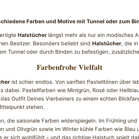
schiedene Farben und Motive mit Tunnel oder zum Bi
ertigte
Halstücher
längst mehr als nur ein modisches A
nen Besitzer. Besonders beliebt sind
Halstücher
, die i
nem Tunnel oder durch Binden zu befestigen, zusätzliche 
Farbenfrohe Vielfalt
cher
ist schier endlos. Von sanften Pastelltönen über l
dabei. Pastellfarben wie Mintgrün, Rosé oder Hellblau 
 das Outfit Deines Vierbeiners zu einem echten Blickf
Mittelpunkt stehen.
 an, die saisonale Farben widerspiegeln. Im Frühling un
und Olivgrün sowie im Winter kühle Farben wie Blau und
er sich wohlfühlt – und das richtige Halstuch spielt dab