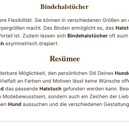
Bindehalstücher
re Flexibilität. Sie können in verschiedenen Größen 
örpergrößen macht. Das Binden ermöglicht es, das
Hals
rteil ist. Zudem lassen sich
Bindehalstücher
oft auch 
ch
asymmetrisch drapiert.
Resümee
erbare Möglichkeit, den persönlichen Stil Deines
Hund
e Vielfalt an Farben und Motiven lässt keine Wünsche of
nd
das passende
Halstuch
gefunden werden kann. Beso
n Modebewusstsein, sondern auch ein Zeichen der Lieb
inen
Hund
aussuchen und die verschiedenen Gestaltung