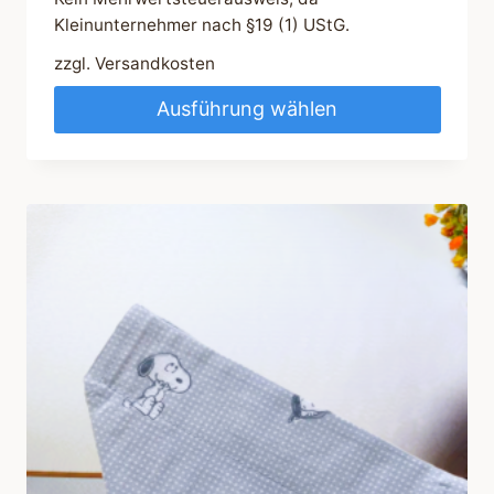
Kleinunternehmer nach §19 (1) UStG.
zzgl.
Versandkosten
Ausführung wählen
Dieses
Produkt
weist
mehrere
Varianten
auf.
Die
Optionen
können
auf
der
Produktseite