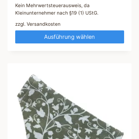
Kein Mehrwertsteuerausweis, da
Kleinunternehmer nach §19 (1) UStG.
zzgl.
Versandkosten
Ausführung wählen
Dieses
Produkt
weist
mehrere
Varianten
auf.
Die
Optionen
können
auf
der