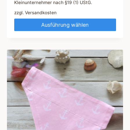
Kleinunternehmer nach §19 (1) UStG.
zzgl.
Versandkosten
Ausführung wählen
Dieses
Produkt
weist
mehrere
Varianten
auf.
Die
Optionen
können
auf
der
Produktseite
gewählt