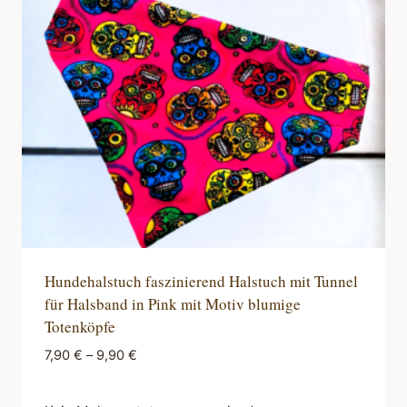
Optionen
können
auf
der
Produktseite
gewählt
werden
Hundehalstuch faszinierend Halstuch mit Tunnel
für Halsband in Pink mit Motiv blumige
Totenköpfe
7,90
€
–
9,90
€