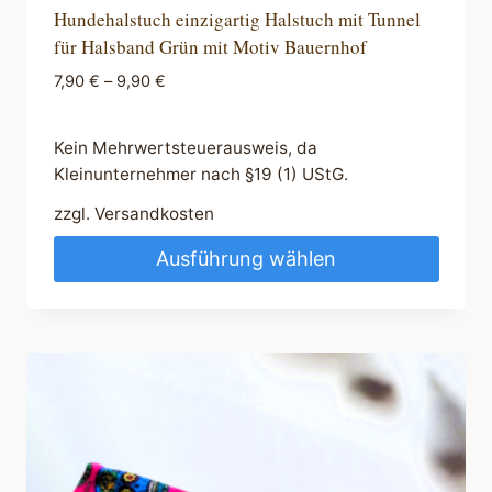
Hundehalstuch einzigartig Halstuch mit Tunnel
für Halsband Grün mit Motiv Bauernhof
7,90
€
–
9,90
€
Kein Mehrwertsteuerausweis, da
Kleinunternehmer nach §19 (1) UStG.
zzgl.
Versandkosten
Ausführung wählen
Dieses
Produkt
weist
mehrere
Varianten
auf.
Die