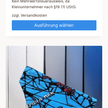
Kein Mehrwertsteuerausweis, da
Kleinunternehmer nach §19 (1) UStG.
zzgl.
Versandkosten
Ausführung wählen
Dieses
Produkt
weist
mehrere
Varianten
auf.
Die
Optionen
können
auf
der
Produktseite