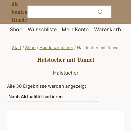
die
Zum
bunten
Inhalt
Hunde
springen
Shop
Wunschliste
Mein Konto
Warenkorb
Start
/
Shop
/
Hundehalstücher
/
Halstücher mit Tunnel
Halstücher mit Tunnel
Halstücher
Nach
Alle 30 Ergebnisse werden angezeigt
Aktualität
sortiert