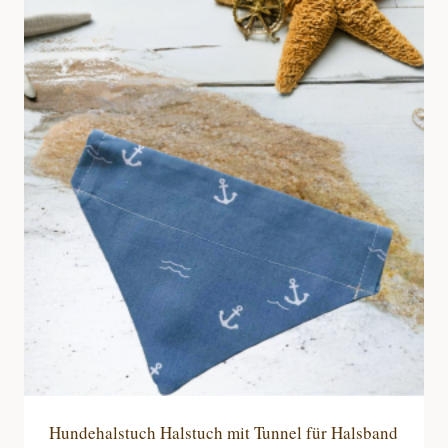
mehrere
Varianten
auf.
Die
Optionen
können
auf
der
Produktseite
gewählt
werden
Hundehalstuch Halstuch mit Tunnel für Halsband