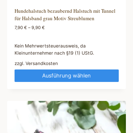
Hundehalstuch bezaubernd Halstuch mit Tunnel
für Halsband grau Motiv Streublumen
7,90
€
–
9,90
€
Kein Mehrwertsteuerausweis, da
Kleinunternehmer nach §19 (1) UStG.
zzgl.
Versandkosten
Ausführung wählen
Dieses
Produkt
weist
mehrere
Varianten
auf.