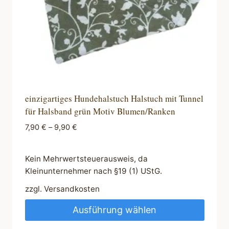
Produktseite
gewählt
werden
einzigartiges Hundehalstuch Halstuch mit Tunnel
für Halsband grün Motiv Blumen/Ranken
7,90
€
–
9,90
€
Kein Mehrwertsteuerausweis, da
Kleinunternehmer nach §19 (1) UStG.
zzgl.
Versandkosten
Ausführung wählen
Dieses