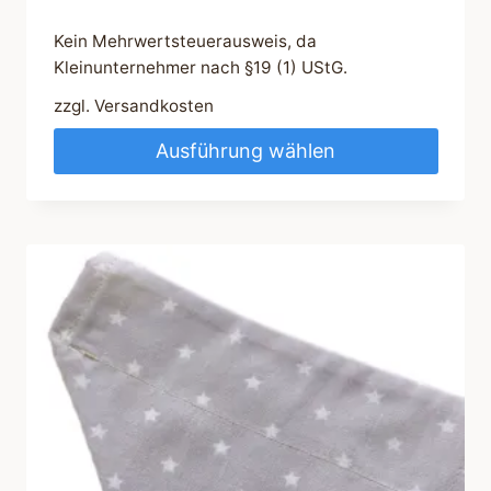
Kein Mehrwertsteuerausweis, da
Kleinunternehmer nach §19 (1) UStG.
zzgl.
Versandkosten
Ausführung wählen
Dieses
Produkt
weist
mehrere
Varianten
auf.
Die
Optionen
können
auf
der