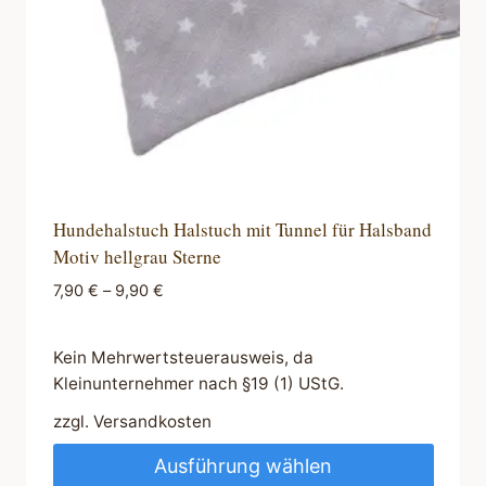
Produktseite
gewählt
werden
Hundehalstuch Halstuch mit Tunnel für Halsband
Motiv hellgrau Sterne
7,90
€
–
9,90
€
Kein Mehrwertsteuerausweis, da
Kleinunternehmer nach §19 (1) UStG.
zzgl.
Versandkosten
Ausführung wählen