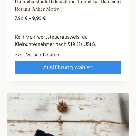
Hundehalstuch Halstuch mit Tunnel für Halsband
Rot mit Anker Motiv
7,90
€
–
9,90
€
Kein Mehrwertsteuerausweis, da
Kleinunternehmer nach §19 (1) UStG.
zzgl.
Versandkosten
Ausführung wählen
Dieses
Produkt
weist
mehrere
Varianten
auf.
Die
Optionen