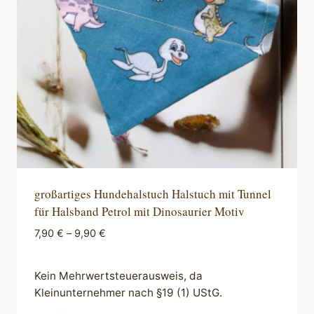
können
auf
der
Produktseite
gewählt
werden
großartiges Hundehalstuch Halstuch mit Tunnel
für Halsband Petrol mit Dinosaurier Motiv
7,90
€
–
9,90
€
Kein Mehrwertsteuerausweis, da
Kleinunternehmer nach §19 (1) UStG.