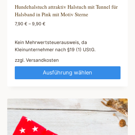
Hundehalstuch attraktiv Halstuch mit Tunnel für
Halsband in Pink mit Motiv Sterne
7,90
€
–
9,90
€
Kein Mehrwertsteuerausweis, da
Kleinunternehmer nach §19 (1) UStG.
zzgl.
Versandkosten
Ausführung wählen
Dieses
Produkt
weist
mehrere
Varianten
auf.
Die