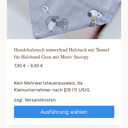
gewählt
werden
Hundehalstuch umwerfend Halstuch mit Tunnel
für Halsband Grau mit Motiv Snoopy
7,90
€
–
9,90
€
Kein Mehrwertsteuerausweis, da
Kleinunternehmer nach §19 (1) UStG.
zzgl.
Versandkosten
Ausführung wählen
Dieses