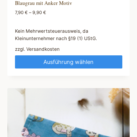
Blaugrau mit Anker Motiv
7,90
€
–
9,90
€
Kein Mehrwertsteuerausweis, da
Kleinunternehmer nach §19 (1) UStG.
zzgl.
Versandkosten
Ausführung wählen
Dieses
Produkt
weist
mehrere
Varianten
auf.
Die
Optionen