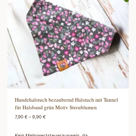
Die
Optionen
können
auf
der
Produktseite
gewählt
werden
Hundehalstuch bezaubernd Halstuch mit Tunnel
für Halsband grün Motiv Streublumen
7,90
€
–
9,90
€
Kein Mehrwertsteuerausweis, da