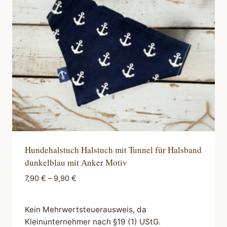
können
auf
der
Produktseite
gewählt
werden
Hundehalstuch Halstuch mit Tunnel für Halsband
dunkelblau mit Anker Motiv
7,90
€
–
9,90
€
Kein Mehrwertsteuerausweis, da
Kleinunternehmer nach §19 (1) UStG.