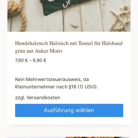
werden
Hundehalstuch Halstuch mit Tunnel für Halsband
grün mit Anker Motiv
7,90
€
–
9,90
€
Kein Mehrwertsteuerausweis, da
Kleinunternehmer nach §19 (1) UStG.
zzgl.
Versandkosten
Ausführung wählen
Dieses
Produkt
weist