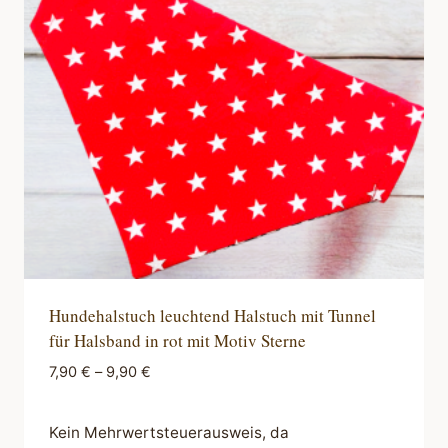
Optionen
können
auf
der
Produktseite
gewählt
werden
Hundehalstuch leuchtend Halstuch mit Tunnel
für Halsband in rot mit Motiv Sterne
7,90
€
–
9,90
€
Kein Mehrwertsteuerausweis, da