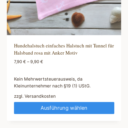
werden
Hundehalstuch einfaches Halstuch mit Tunnel für
Halsband rosa mit Anker Motiv
7,90
€
–
9,90
€
Kein Mehrwertsteuerausweis, da
Kleinunternehmer nach §19 (1) UStG.
zzgl.
Versandkosten
Ausführung wählen
Dieses
Produkt