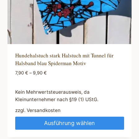
gewählt
werden
Hundehalstuch stark Halstuch mit Tunnel für
Halsband blau Spiderman Motiv
7,90
€
–
9,90
€
Kein Mehrwertsteuerausweis, da
Kleinunternehmer nach §19 (1) UStG.
zzgl.
Versandkosten
Ausführung wählen
Dieses