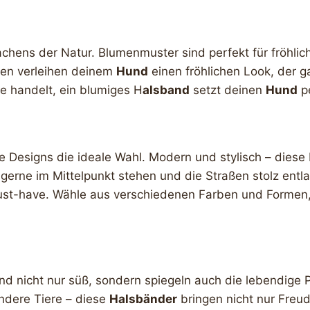
wachens der Natur. Blumenmuster sind perfekt für fröhli
üten verleihen deinem
Hund
einen fröhlichen Look, der ga
ne handelt, ein blumiges H
alsband
setzt deinen
Hund
pe
 Designs die ideale Wahl. Modern und stylisch – dies
e gerne im Mittelpunkt stehen und die Straßen stolz entl
ust-have. Wähle aus verschiedenen Farben und Formen
ind nicht nur süß, sondern spiegeln auch die lebendige 
ndere Tiere – diese
Halsbänder
bringen nicht nur Freud