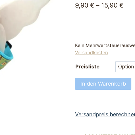
9,90
€
–
15,90
€
Kein Mehrwertsteuerauswei
Versandkosten
Preisliste
Hundehalsband
In den Warenkorb
bezaubernd
Halsband
für
Hunde
Versandpreis berechne
25
bis