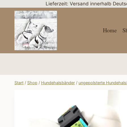
Zum
Lieferzeit: Versand innerhalb Deut
Inhalt
springen
Home
S
Start
/
Shop
/
Hundehalsbänder
/
ungepolsterte Hundehal