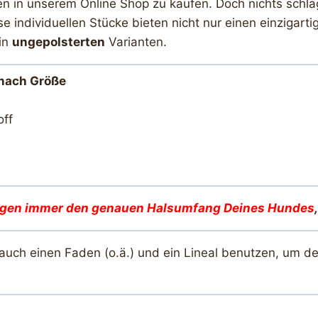
ten in unserem Online Shop zu kaufen. Doch nichts schläg
e individuellen Stücke bieten nicht nur einen einziga
in
ungepolsterten
Varianten.
e nach Größe
off
igen immer den genauen Halsumfang Deines Hunde
s
 auch einen Faden (o.ä.) und ein Lineal benutzen, um