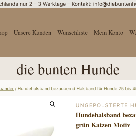
schlands nur 2 – 3 Werktage – Kontakt: info@diebunte
hop
Unsere Kunden
Wunschliste
Mein Konto
Wa
die bunten Hunde
sbänder
/
Hundehalsband bezaubernd Halsband für Hunde 25 bis 4
UNGEPOLSTERTE 
Hundehalsband beza
grün Katzen Motiv