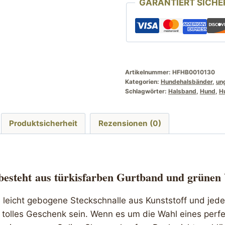
GARANTIERT SICHE
45
cm
grün
Katzen
Motiv
Menge
Artikelnummer:
HFHB0010130
Kategorien:
Hundehalsbänder
,
un
Schlagwörter:
Halsband
,
Hund
,
H
Produktsicherheit
Rezensionen (0)
besteht
aus türkisfarben Gurtband und grünen
e leicht gebogene Steckschnalle aus Kunststoff und jed
tolles Geschenk sein. Wenn es um die Wahl eines perf