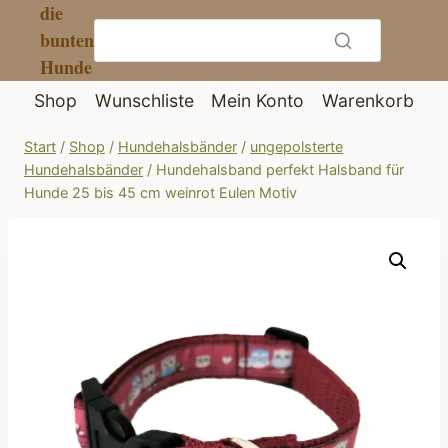
die
Zum
bunten
Inhalt
Hunde
springen
Shop
Wunschliste
Mein Konto
Warenkorb
Start
/
Shop
/
Hundehalsbänder
/
ungepolsterte
Hundehalsbänder
/
Hundehalsband perfekt Halsband für
Hunde 25 bis 45 cm weinrot Eulen Motiv