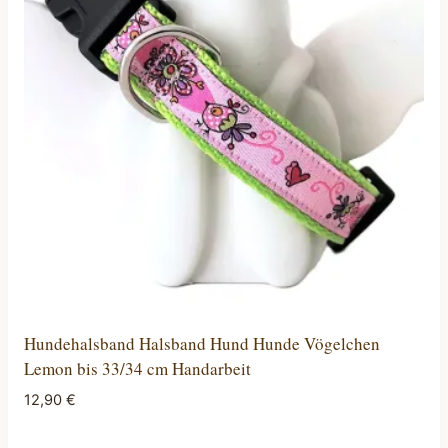
Die
Optionen
können
auf
der
Produktseite
gewählt
werden
Hundehalsband Halsband Hund Hunde Vögelchen
Lemon bis 33/34 cm Handarbeit
12,90
€