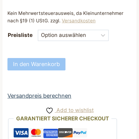
Kein Mehrwertsteuerausweis, da Kleinunternehmer
nach §19 (1) UStG.
zzgl.
Versandkosten
Preisliste
Hundehalsband
In den Warenkorb
perfekt
Halsband
für
Hunde
Versandpreis berechnen
25
Add to wishlist
bis
GARANTIERT SICHERER CHECKOUT
45
cm
weinrot