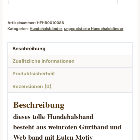
Eulen
Motiv
Menge
Artikelnummer:
HFHB0010088
Kategorien:
Hundehalsbänder
,
ungepolsterte Hundehalsbänder
Beschreibung
Zusätzliche Informationen
Produktsicherheit
Rezensionen (0)
Beschreibung
dieses tolle
Hundehalsband
besteht
aus weinroten Gurtband und
Web band mit Eulen Motiv