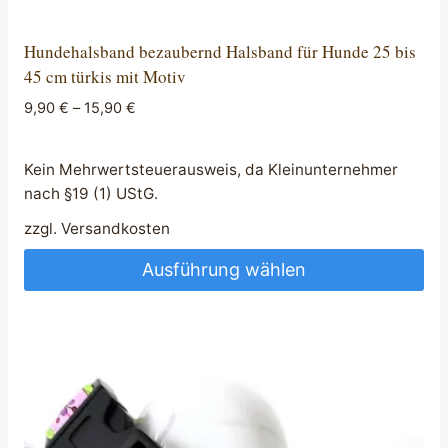
Hundehalsband bezaubernd Halsband für Hunde 25 bis
45 cm türkis mit Motiv
9,90
€
–
15,90
€
Kein Mehrwertsteuerausweis, da Kleinunternehmer
nach §19 (1) UStG.
zzgl.
Versandkosten
Ausführung wählen
Dieses
Produkt
weist
mehrere
Varianten
auf.