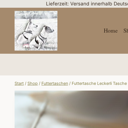
Zum
Lieferzeit: Versand innerhalb Deut
Inhalt
springen
Home
S
Start
/
Shop
/
Futtertaschen
/
Futtertasche Leckerli Tasche