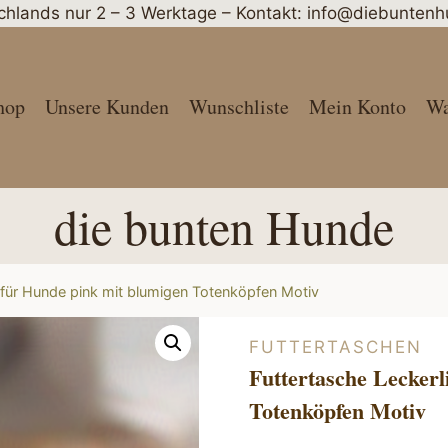
schlands nur 2 – 3 Werktage – Kontakt: info@diebunte
hop
Unsere Kunden
Wunschliste
Mein Konto
Wa
die bunten Hunde
 für Hunde pink mit blumigen Totenköpfen Motiv
FUTTERTASCHEN
Futtertasche Leckerl
Totenköpfen Motiv