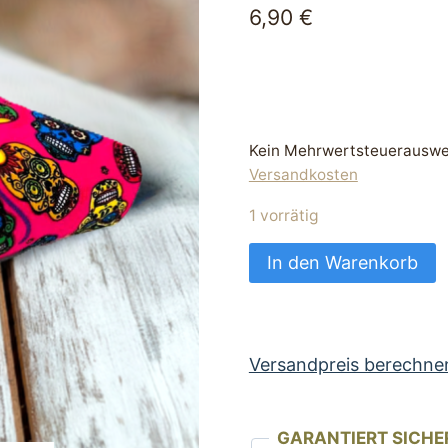
6,90
€
Kein Mehrwertsteuerauswei
Versandkosten
1 vorrätig
Futtertasche
In den Warenkorb
Leckerli
Tasche
für
Hunde
Versandpreis berechne
pink
mit
GARANTIERT SICHE
blumigen