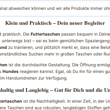
ginal abweichen können und wir alle Produkte immer oh
Klein und Praktisch – Dein neuer Begleiter
d praktisch. Die
Futtertaschen
passen bequem in Deine
 unterwegs bist – sei es beim gemütlichen Spaziergang
und
zu trainieren, und plötzlich merkt er, dass eine Belo
n umständliches Suchen mehr in großen Taschen oder Ru
chen
ist die durchdachte Gestaltung. Die Öffnung ermögl
es
Hundes
reagieren kannst. Egal, ob Du ihn für einen g
as im Handumdrehen zur Verfügung.
haltig und Langlebig – Gut für Dich und die U
tertaschen
ist die Nachhaltigkeit. In einer Zeit, in der
ere Taschen sind aus robusten, langlebigen Stoffen gef