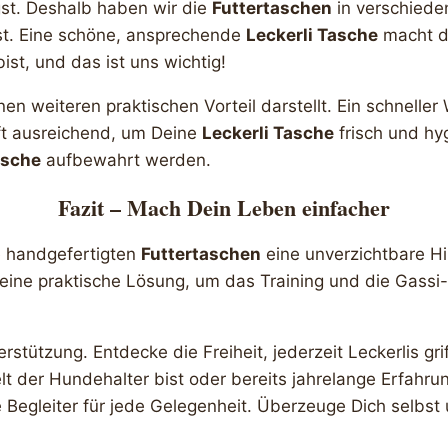
gst. Deshalb haben wir die
Futtertaschen
in verschiede
st. Eine schöne, ansprechende
Leckerli Tasche
macht d
st, und das ist uns wichtig!
inen weiteren praktischen Vorteil darstellt. Ein schnell
ft ausreichend, um Deine
Leckerli Tasche
frisch und hy
asche
aufbewahrt werden.
Fazit – Mach Dein Leben einfacher
e handgefertigten
Futtertaschen
eine unverzichtbare Hi
en eine praktische Lösung, um das Training und die Gas
rstützung. Entdecke die Freiheit, jederzeit Leckerlis g
elt der Hundehalter bist oder bereits jahrelange Erfahru
e Begleiter für jede Gelegenheit. Überzeuge Dich selb