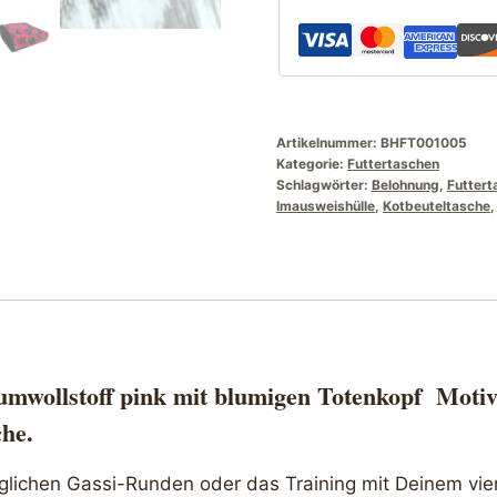
Totenköpfen
Motiv
Menge
Artikelnummer:
BHFT001005
Kategorie:
Futtertaschen
Schlagwörter:
Belohnung
,
Futtert
Imausweishülle
,
Kotbeuteltasche
mwollstoff pink mit blumigen Totenkopf Motiv
che.
äglichen Gassi-Runden oder das Training mit Deinem vie