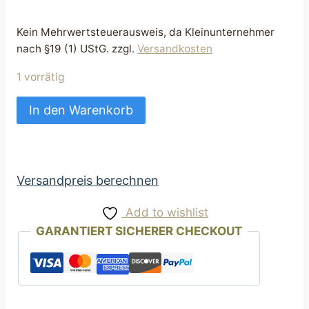
Kein Mehrwertsteuerausweis, da Kleinunternehmer
nach §19 (1) UStG.
zzgl.
Versandkosten
1 vorrätig
Futtertasche
In den Warenkorb
Leckerli
Tasche
praktisch
für
Versandpreis berechnen
Hunde
Add to wishlist
Baumwolle
GARANTIERT SICHERER CHECKOUT
lila
weiße
Pünktchen
Menge