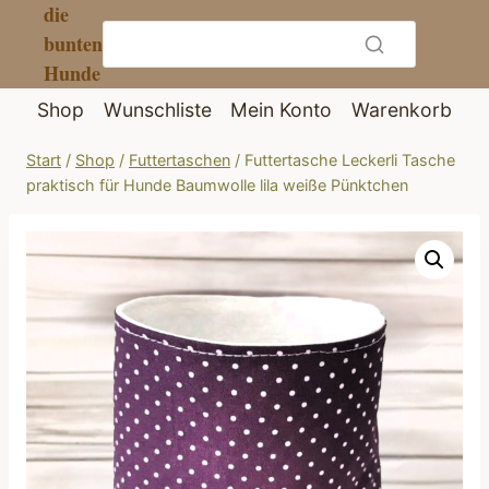
die
Zum
bunten
Inhalt
Hunde
springen
Shop
Wunschliste
Mein Konto
Warenkorb
Start
/
Shop
/
Futtertaschen
/
Futtertasche Leckerli Tasche
praktisch für Hunde Baumwolle lila weiße Pünktchen