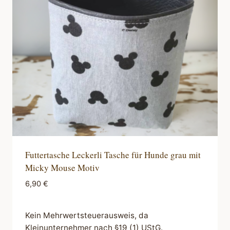
Optionen
können
auf
der
Produktseite
gewählt
werden
Futtertasche Leckerli Tasche für Hunde grau mit
Micky Mouse Motiv
6,90
€
Kein Mehrwertsteuerausweis, da
Kleinunternehmer nach §19 (1) UStG.