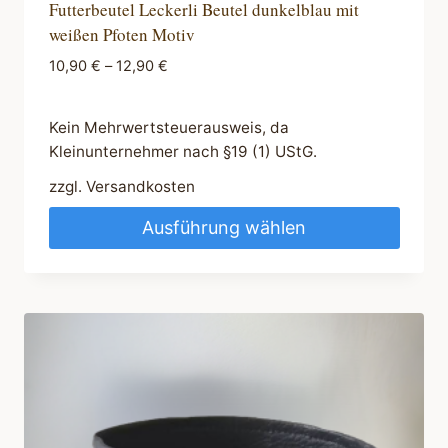
Futterbeutel Leckerli Beutel dunkelblau mit
weißen Pfoten Motiv
10,90
€
–
12,90
€
Kein Mehrwertsteuerausweis, da
Kleinunternehmer nach §19 (1) UStG.
zzgl.
Versandkosten
Ausführung wählen
Dieses
Produkt
weist
mehrere
Varianten
auf.
Die