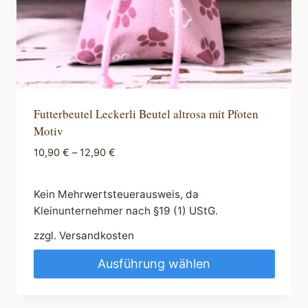
gewählt
werden
Futterbeutel Leckerli Beutel altrosa mit Pfoten
Motiv
10,90
€
–
12,90
€
Kein Mehrwertsteuerausweis, da
Kleinunternehmer nach §19 (1) UStG.
zzgl.
Versandkosten
Ausführung wählen
Dieses
Produkt