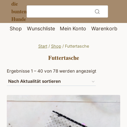
die
Zum
bunten
Inhalt
Hunde
springen
Shop
Wunschliste
Mein Konto
Warenkorb
Start
/
Shop
/
Futtertasche
Futtertasche
Nach
Ergebnisse 1 – 40 von 78 werden angezeigt
Aktualität
sortiert