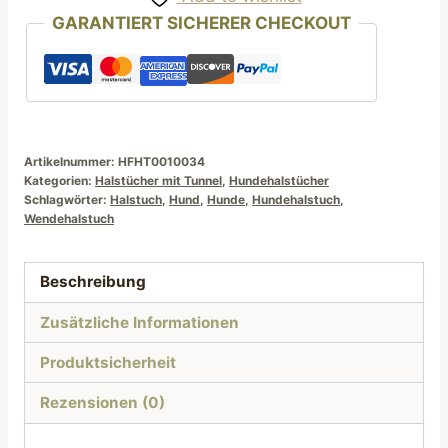
Türkis
GARANTIERT SICHERER CHECKOUT
mit
weißen
Pünktchen
Menge
Artikelnummer:
HFHT0010034
Kategorien:
Halstücher mit Tunnel
,
Hundehalstücher
Schlagwörter:
Halstuch
,
Hund
,
Hunde
,
Hundehalstuch
,
Wendehalstuch
Beschreibung
Zusätzliche Informationen
Produktsicherheit
Rezensionen (0)