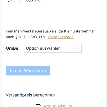
Kein Mehrwertsteuerausweis, da Kleinunternehmer
nach §19 (1) UStG.
zzgl.
Versandkosten
Größe
Hundehalstuch
In den Warenkorb
Halstuch
mit
Tunnel
für
Versandpreis berechnen
Hundehalsband
Add to wishlist