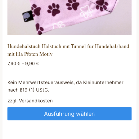
werden
Hundehalstuch Halstuch mit Tunnel für Hundehalsband
mit lila Pfoten Motiv
7,90
€
–
9,90
€
Kein Mehrwertsteuerausweis, da Kleinunternehmer
nach §19 (1) UStG.
zzgl.
Versandkosten
Ausführung wählen
Dieses
Produkt