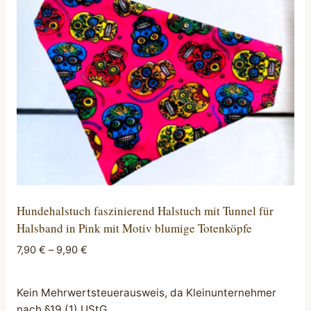
Optionen
können
auf
der
Produktseite
gewählt
werden
Hundehalstuch faszinierend Halstuch mit Tunnel für
Halsband in Pink mit Motiv blumige Totenköpfe
7,90
€
–
9,90
€
Kein Mehrwertsteuerausweis, da Kleinunternehmer
nach §19 (1) UStG.