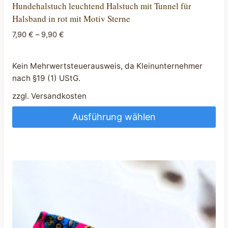
Hundehalstuch leuchtend Halstuch mit Tunnel für
Halsband in rot mit Motiv Sterne
7,90
€
–
9,90
€
Kein Mehrwertsteuerausweis, da Kleinunternehmer
nach §19 (1) UStG.
zzgl.
Versandkosten
Ausführung wählen
Dieses
Produkt
weist
mehrere
Varianten
auf.
Die