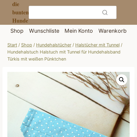
die
Zum
bunten
Inhalt
Hunde
springen
Shop
Wunschliste
Mein Konto
Warenkorb
Start
/
Shop
/
Hundehalstücher
/
Halstücher mit Tunnel
/
Hundehalstuch Halstuch mit Tunnel für Hundehalsband
Türkis mit weißen Pünktchen