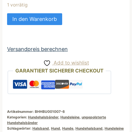
1 vorrätig
türkisfarbige
In den Warenkorb
Hundeleine
mit
Motiv
Eule
Versandpreis berechnen
Menge
Add to wishlist
GARANTIERT SICHERER CHECKOUT
Artikelnummer:
BHHBU001007-6
Kategorien:
Hundehalsbänder
,
Hundeleine
,
ungepolsterte
Hundehalsbänder
Schlagwörter:
Halsband
,
Hund
,
Hunde
,
Hundehalsband
,
Hundeleine