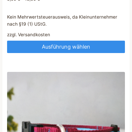
Kein Mehrwertsteuerausweis, da Kleinunternehmer
nach §19 (1) UStG.
zzgl.
Versandkosten
Ausführung wählen
Dieses
Produkt
weist
mehrere
Varianten
auf.
Die
Optionen
können
auf