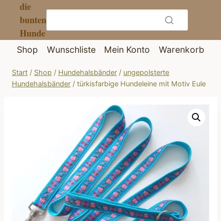
die
Zum
bunten
Inhalt
Hunde
springen
Shop
Wunschliste
Mein Konto
Warenkorb
Start
/
Shop
/
Hundehalsbänder
/
ungepolsterte
Hundehalsbänder
/
türkisfarbige Hundeleine mit Motiv Eule