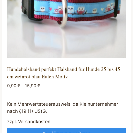
der
Produktseite
gewählt
werden
Hundehalsband perfekt Halsband für Hunde 25 bis 45
cm weinrot blau Eulen Motiv
9,90
€
–
15,90
€
Kein Mehrwertsteuerausweis, da Kleinunternehmer
nach §19 (1) UStG.
zzgl.
Versandkosten