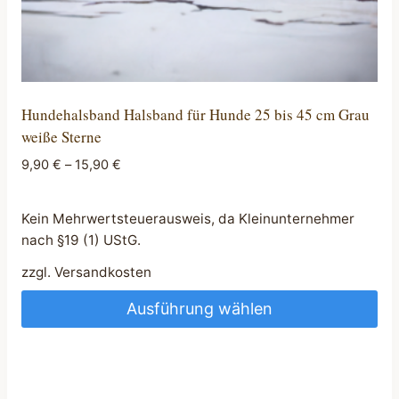
Hundehalsband Halsband für Hunde 25 bis 45 cm Grau
weiße Sterne
9,90
€
–
15,90
€
Kein Mehrwertsteuerausweis, da Kleinunternehmer
nach §19 (1) UStG.
zzgl.
Versandkosten
Ausführung wählen
Dieses
Produkt
weist