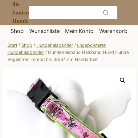
die
Zum
bunten
Inhalt
Hunde
springen
Shop
Wunschliste
Mein Konto
Warenkorb
Start
/
Shop
/
Hundehalsbänder
/
ungepolsterte
Hundehalsbänder
/
Hundehalsband Halsband Hund Hunde
Vögelchen Lemon bis 33/34 cm Handarbeit