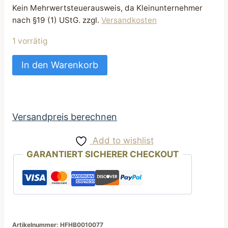
Kein Mehrwertsteuerausweis, da Kleinunternehmer
nach §19 (1) UStG.
zzgl.
Versandkosten
1 vorrätig
Hundehalsband
In den Warenkorb
Halsband
Hund
Hunde
Vögelchen
Versandpreis berechnen
Lemon
Add to wishlist
bis
GARANTIERT SICHERER CHECKOUT
33/34
cm
Handarbeit
Menge
Artikelnummer:
HFHB0010077