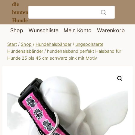
die
Zum
bunten
Inhalt
Hunde
springen
Shop
Wunschliste
Mein Konto
Warenkorb
Start
/
Shop
/
Hundehalsbänder
/
ungepolsterte
Hundehalsbänder
/
hundehalsband perfekt Halsband für
Hunde 25 bis 45 cm schwarz pink mit Motiv