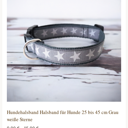
Varianten
auf.
Die
Optionen
können
auf
der
Produktseite
gewählt
werden
Hundehalsband Halsband für Hunde 25 bis 45 cm Grau
weiße Sterne