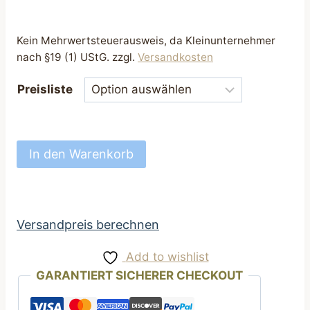
Kein Mehrwertsteuerausweis, da Kleinunternehmer
nach §19 (1) UStG.
zzgl.
Versandkosten
Preisliste
hundehalsband
In den Warenkorb
perfekt
Halsband
für
Hunde
Versandpreis berechnen
25
Add to wishlist
bis
GARANTIERT SICHERER CHECKOUT
45
cm