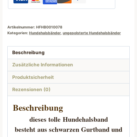
schwarz
pink
mit
Motiv
Artikelnummer:
HFHB0010078
Kategorien:
Hundehalsbänder
,
ungepolsterte Hundehalsbänder
Menge
Beschreibung
Zusätzliche Informationen
Produktsicherheit
Rezensionen (0)
Beschreibung
dieses tolle
Hundehalsband
besteht
aus schwarzen Gurtband und