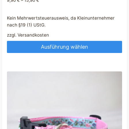
9,90
€
–
15,90
€
Kein Mehrwertsteuerausweis, da Kleinunternehmer
nach §19 (1) UStG.
zzgl.
Versandkosten
Ausführung wählen
Dieses
Produkt
weist
mehrere
Varianten
auf.
Die
Optionen
können
auf