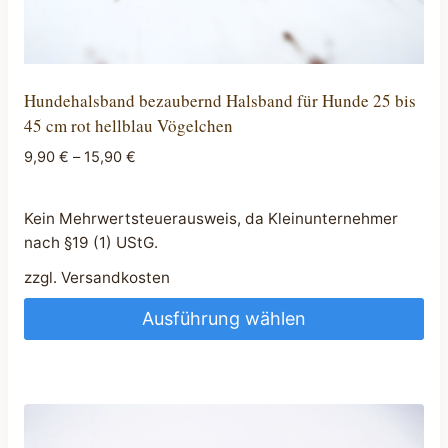
Hundehalsband bezaubernd Halsband für Hunde 25 bis
45 cm rot hellblau Vögelchen
9,90
€
–
15,90
€
Kein Mehrwertsteuerausweis, da Kleinunternehmer
nach §19 (1) UStG.
zzgl.
Versandkosten
Ausführung wählen
Dieses
Produkt
weist
mehrere