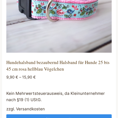
der
Produktseite
gewählt
werden
Hundehalsband bezaubernd Halsband für Hunde 25 bis
45 cm rosa hellblau Vögelchen
9,90
€
–
15,90
€
Kein Mehrwertsteuerausweis, da Kleinunternehmer
nach §19 (1) UStG.
zzgl.
Versandkosten