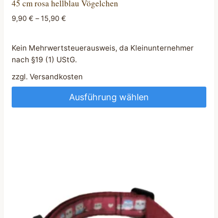
45 cm rosa hellblau Vögelchen
9,90
€
–
15,90
€
Kein Mehrwertsteuerausweis, da Kleinunternehmer
nach §19 (1) UStG.
zzgl.
Versandkosten
Ausführung wählen
Dieses
Produkt
weist
mehrere
Varianten
auf.
Die
Optionen