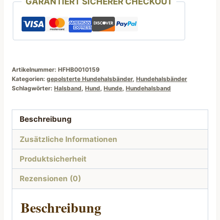
GARANTIERT SICHERER CHECKOUT
Maritim
Motiv
HU
25
bis
45
Artikelnummer:
HFHB0010159
Kategorien:
gepolsterte Hundehalsbänder
,
Hundehalsbänder
cm
Schlagwörter:
Halsband
,
Hund
,
Hunde
,
Hundehalsband
Menge
Beschreibung
Zusätzliche Informationen
Produktsicherheit
Rezensionen (0)
Beschreibung