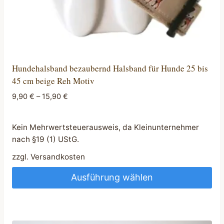
Hundehalsband bezaubernd Halsband für Hunde 25 bis
45 cm beige Reh Motiv
9,90
€
–
15,90
€
Kein Mehrwertsteuerausweis, da Kleinunternehmer
nach §19 (1) UStG.
zzgl.
Versandkosten
Ausführung wählen
Dieses
Produkt
weist