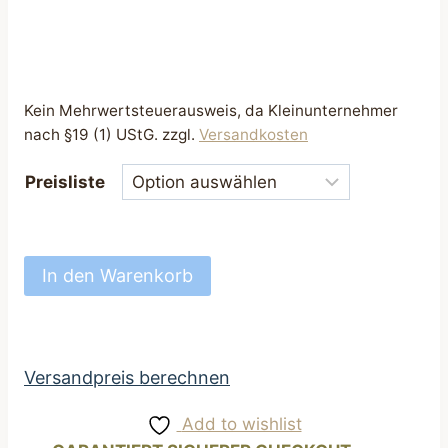
Kein Mehrwertsteuerausweis, da Kleinunternehmer
nach §19 (1) UStG.
zzgl.
Versandkosten
Preisliste
Hundehalsband
In den Warenkorb
perfekt
Halsband
für
Hunde
Versandpreis berechnen
Softshell
Add to wishlist
türkis