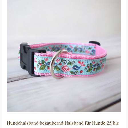
mehrere
Varianten
auf.
Die
Optionen
können
auf
der
Produktseite
gewählt
werden
Hundehalsband bezaubernd Halsband für Hunde 25 bis