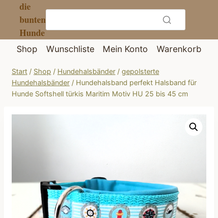
die
Zum
bunten
Inhalt
Hunde
springen
Shop
Wunschliste
Mein Konto
Warenkorb
Start
/
Shop
/
Hundehalsbänder
/
gepolsterte
Hundehalsbänder
/
Hundehalsband perfekt Halsband für
Hunde Softshell türkis Maritim Motiv HU 25 bis 45 cm