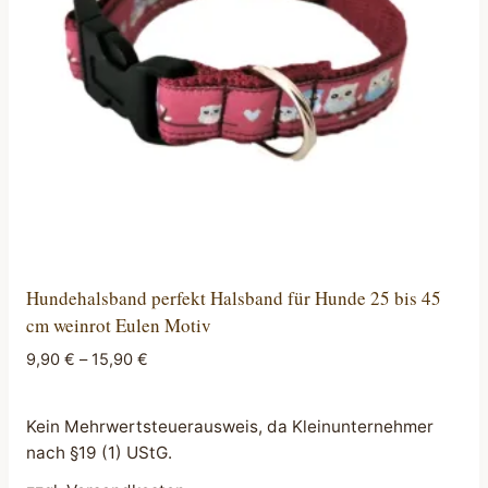
können
auf
der
Produktseite
gewählt
werden
Hundehalsband perfekt Halsband für Hunde 25 bis 45
cm weinrot Eulen Motiv
9,90
€
–
15,90
€
Kein Mehrwertsteuerausweis, da Kleinunternehmer
nach §19 (1) UStG.