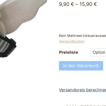
9,90
€
–
15,90
€
Kein Mehrwertsteuerauswei
Versandkosten
Preisliste
hundehalsband
In den Warenkorb
perfekt
Halsband
für
Hunde
Versandpreis berechne
25
bis