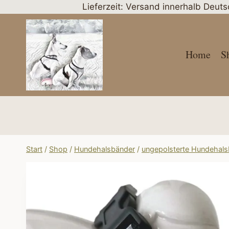
Zum
Lieferzeit: Versand innerhalb Deut
Inhalt
springen
Home
S
Start
/
Shop
/
Hundehalsbänder
/
ungepolsterte Hundehal