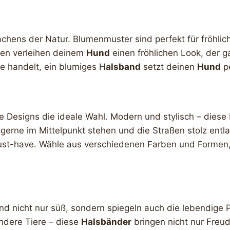
wachens der Natur. Blumenmuster sind perfekt für fröhli
üten verleihen deinem
Hund
einen fröhlichen Look, der ga
ne handelt, ein blumiges H
alsband
setzt deinen
Hund
pe
 Designs die ideale Wahl. Modern und stylisch – dies
e gerne im Mittelpunkt stehen und die Straßen stolz entl
ust-have. Wähle aus verschiedenen Farben und Formen
ind nicht nur süß, sondern spiegeln auch die lebendige 
ndere Tiere – diese
Halsbänder
bringen nicht nur Freud