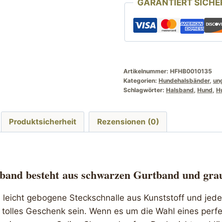
GARANTIERT SICHE
45
cm
schwarz
grau
gestreift
Menge
Artikelnummer:
HFHB0010135
Kategorien:
Hundehalsbänder
,
un
Schlagwörter:
Halsband
,
Hund
,
H
Produktsicherheit
Rezensionen (0)
band besteht
aus schwarzen Gurtband und grau
e leicht gebogene Steckschnalle aus Kunststoff und jed
tolles Geschenk sein. Wenn es um die Wahl eines perf