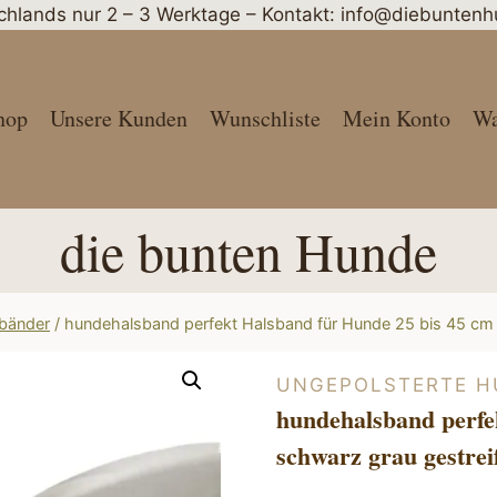
schlands nur 2 – 3 Werktage – Kontakt: info@diebunte
hop
Unsere Kunden
Wunschliste
Mein Konto
Wa
die bunten Hunde
sbänder
/
hundehalsband perfekt Halsband für Hunde 25 bis 45 cm 
UNGEPOLSTERTE 
hundehalsband perfe
schwarz grau gestrei