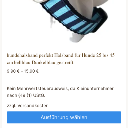
Produktseite
gewählt
werden
hundehalsband perfekt Halsband für Hunde 25 bis 45
cm hellblau Dunkelblau gestreift
9,90
€
–
15,90
€
Kein Mehrwertsteuerausweis, da Kleinunternehmer
nach §19 (1) UStG.
zzgl.
Versandkosten
Ausführung wählen
Dieses