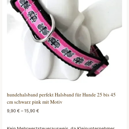
Die
Optionen
können
auf
der
Produktseite
gewählt
werden
hundehalsband perfekt Halsband für Hunde 25 bis 45
cm schwarz pink mit Motiv
9,90
€
–
15,90
€
Kein Mehrwertsteuerausweis, da Kleinunternehmer