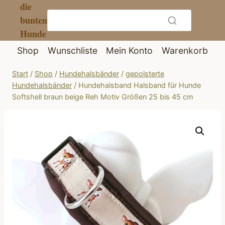
die
Zum
bunten
Inhalt
Hunde
springen
Shop
Wunschliste
Mein Konto
Warenkorb
Start
/
Shop
/
Hundehalsbänder
/
gepolsterte
Hundehalsbänder
/
Hundehalsband Halsband für Hunde
Softshell braun beige Reh Motiv Größen 25 bis 45 cm