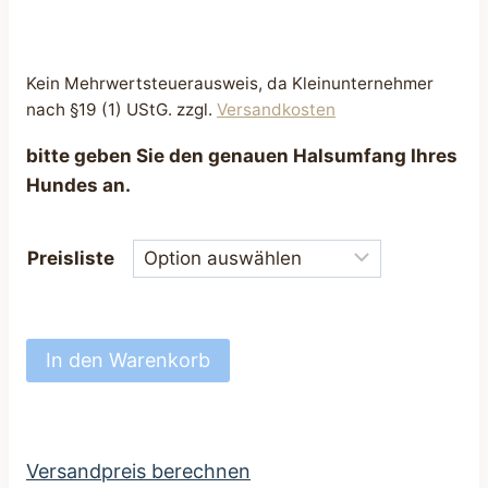
Kein Mehrwertsteuerausweis, da Kleinunternehmer
nach §19 (1) UStG.
zzgl.
Versandkosten
bitte geben Sie den genauen Halsumfang Ihres
Hundes an.
Preisliste
Hundehalsband
In den Warenkorb
Halsband
für
Hunde
Softshell
Versandpreis berechnen