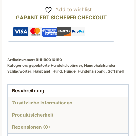
braun
Add to wishlist
beige
GARANTIERT SICHERER CHECKOUT
Reh
Motiv
Größen
25
bis
45
Artikelnummer:
BHHB0010150
Kategorien:
gepolsterte Hundehalsbänder
,
Hundehalsbänder
cm
Schlagwörter:
Halsband
,
Hund
,
Hunde
,
Hundehalsband
,
Softshell
Menge
Beschreibung
Zusätzliche Informationen
Produktsicherheit
Rezensionen (0)