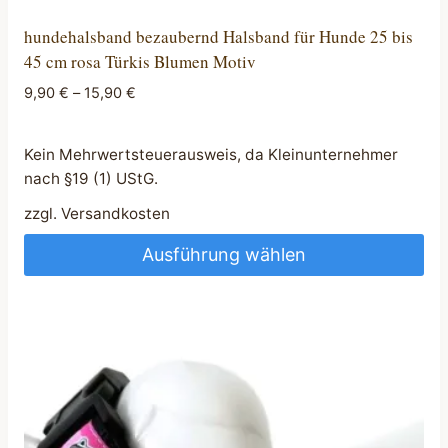
hundehalsband bezaubernd Halsband für Hunde 25 bis
45 cm rosa Türkis Blumen Motiv
9,90
€
–
15,90
€
Kein Mehrwertsteuerausweis, da Kleinunternehmer
nach §19 (1) UStG.
zzgl.
Versandkosten
Ausführung wählen
Dieses
Produkt
weist
mehrere
Varianten
auf.