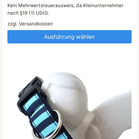
Kein Mehrwertsteuerausweis, da Kleinunternehmer
nach §19 (1) UStG.
zzgl.
Versandkosten
Ausführung wählen
Dieses
Produkt
weist
mehrere
Varianten
auf.
Die
Optionen
können
auf
der