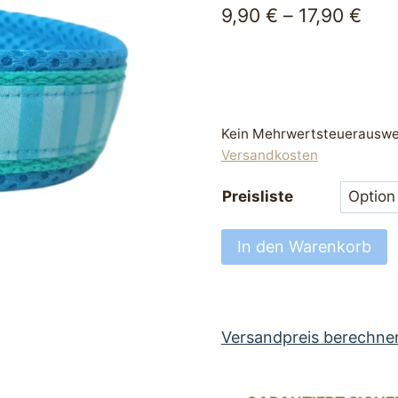
9,90
€
–
17,90
€
Kein Mehrwertsteuerauswei
Versandkosten
Preisliste
Hundehalsband
In den Warenkorb
perfekt
Halsband
für
Hunde
Versandpreis berechne
Airmesh
Türkis