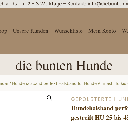
schlands nur 2 – 3 Werktage – Kontakt: info@diebunte
hop
Unsere Kunden
Wunschliste
Mein Konto
Wa
die bunten Hunde
nder
/
Hundehalsband perfekt Halsband für Hunde Airmesh Türkis 
GEPOLSTERTE HUN
Hundehalsband perf
gestreift HU 25 bis 