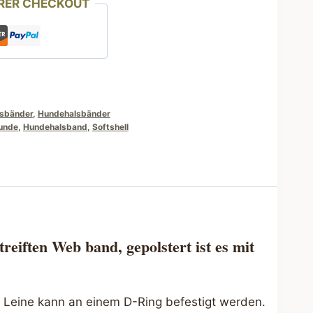
RER CHECKOUT
lsbänder
,
Hundehalsbänder
unde
,
Hundehalsband
,
Softshell
eiften Web band, gepolstert ist es mit
e Leine kann an einem D-Ring befestigt werden.