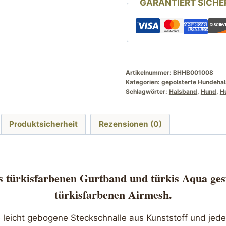
GARANTIERT SICHE
gestreift
HU
25
bis
45
cm
Artikelnummer:
BHHB001008
Kategorien:
gepolsterte Hundeha
Menge
Schlagwörter:
Halsband
,
Hund
,
H
Produktsicherheit
Rezensionen (0)
s türkisfarbenen Gurtband und türkis Aqua gestr
türkisfarbenen Airmesh.
e leicht gebogene Steckschnalle aus Kunststoff und jed