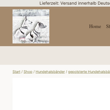
Zum
Lieferzeit: Versand innerhalb Deut
Inhalt
springen
Home
S
Start
/
Shop
/
Hundehalsbänder
/
gepolsterte Hundehalsbä