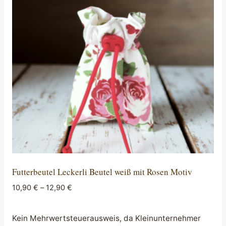
Die
Optionen
können
auf
der
Produktseite
gewählt
werden
Futterbeutel Leckerli Beutel weiß mit Rosen Motiv
10,90
€
–
12,90
€
Kein Mehrwertsteuerausweis, da Kleinunternehmer