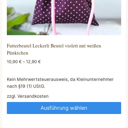
werden
Futterbeutel Leckerli Beutel violett mit weißen
Pünktchen
10,90
€
–
12,90
€
Kein Mehrwertsteuerausweis, da Kleinunternehmer
nach §19 (1) UStG.
zzgl.
Versandkosten
Ausführung wählen
Dieses
Produkt