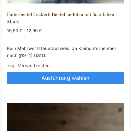
Futterbeutel Leckerli Beutel hellblau mit Schiffchen
Motiv
10,90
€
–
12,90
€
Kein Mehrwertsteuerausweis, da Kleinunternehmer
nach §19 (1) UStG.
zzgl.
Versandkosten
Ausführung wählen
Dieses
Produkt
weist
mehrere
Varianten
auf.