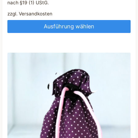
nach §19 (1) UStG.
zzgl.
Versandkosten
Ausführung wählen
Dieses
Produkt
weist
mehrere
Varianten
auf.
Die
Optionen
können
auf
der
Produktseite
gewählt