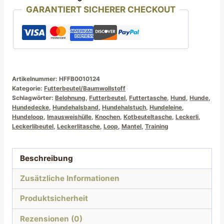
GARANTIERT SICHERER CHECKOUT
Menge
Artikelnummer:
HFFB0010124
Kategorie:
Futterbeutel/Baumwollstoff
Schlagwörter:
Belohnung
,
Futterbeutel
,
Futtertasche
,
Hund
,
Hunde
,
Hundedecke
,
Hundehalsband
,
Hundehalstuch
,
Hundeleine
,
Hundeloop
,
Imausweishülle
,
Knochen
,
Kotbeuteltasche
,
Leckerli
,
Leckerlibeutel
,
Leckerlitasche
,
Loop
,
Mantel
,
Training
Beschreibung
Zusätzliche Informationen
Produktsicherheit
Rezensionen (0)