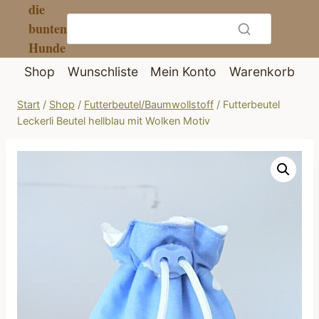
die
Zum
bunten
Inhalt
Hunde
springen
Shop
Wunschliste
Mein Konto
Warenkorb
Start
/
Shop
/
Futterbeutel/Baumwollstoff
/
Futterbeutel
Leckerli Beutel hellblau mit Wolken Motiv