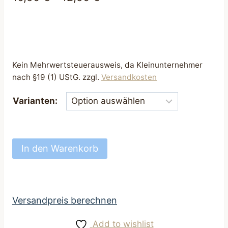
Kein Mehrwertsteuerausweis, da Kleinunternehmer
nach §19 (1) UStG.
zzgl.
Versandkosten
Varianten:
Futterbeutel
In den Warenkorb
Leckerli
Beutel
hellblau
mit
Versandpreis berechnen
Wolken
Add to wishlist
Motiv