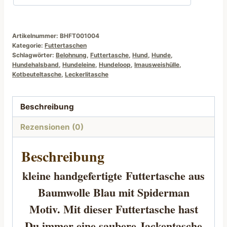
Artikelnummer:
BHFT001004
Kategorie:
Futtertaschen
Schlagwörter:
Belohnung
,
Futtertasche
,
Hund
,
Hunde
,
Hundehalsband
,
Hundeleine
,
Hundeloop
,
Imausweishülle
,
Kotbeuteltasche
,
Leckerlitasche
Beschreibung
Rezensionen (0)
Beschreibung
kleine handgefertigte
Futtertasche
aus
Baumwolle Blau mit Spiderman
Motiv. Mit dieser Futtertasche hast
Du immer eine saubere Jackentasche