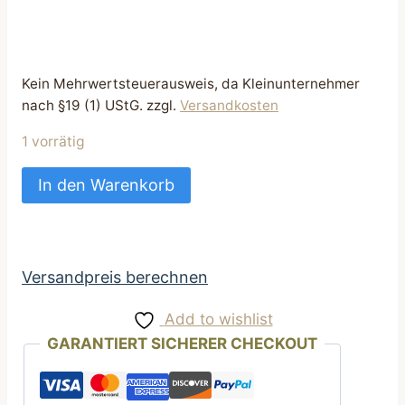
Kein Mehrwertsteuerausweis, da Kleinunternehmer
nach §19 (1) UStG.
zzgl.
Versandkosten
1 vorrätig
Futtertasche
In den Warenkorb
Leckerli
Tasche
für
Hunde
Versandpreis berechnen
Baumwolle
Add to wishlist
blau
GARANTIERT SICHERER CHECKOUT
Spiderman
Motiv
Menge