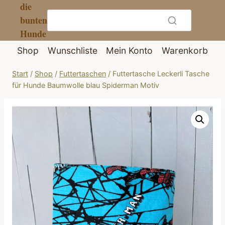
die
Zum
bunten
Inhalt
Hunde
springen
Shop
Wunschliste
Mein Konto
Warenkorb
Start
/
Shop
/
Futtertaschen
/
Futtertasche Leckerli Tasche
für Hunde Baumwolle blau Spiderman Motiv