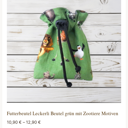
Varianten
auf.
Die
Optionen
können
auf
der
Produktseite
gewählt
werden
Futterbeutel Leckerli Beutel grün mit Zootiere Motiven
10,90
€
–
12,90
€