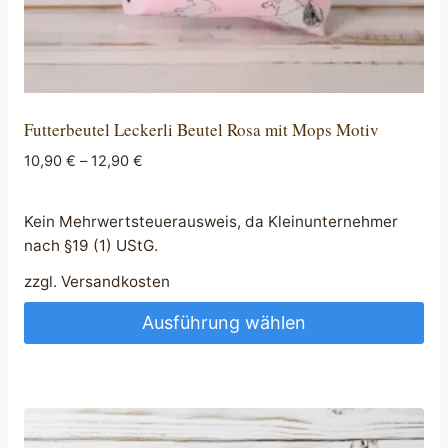
Futterbeutel Leckerli Beutel Rosa mit Mops Motiv
10,90
€
–
12,90
€
Kein Mehrwertsteuerausweis, da Kleinunternehmer
nach §19 (1) UStG.
zzgl.
Versandkosten
Ausführung wählen
Dieses
Produkt
weist
mehrere