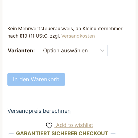
Kein Mehrwertsteuerausweis, da Kleinunternehmer
nach §19 (1) UStG.
zzgl.
Versandkosten
Varianten:
Futterbeutel
In den Warenkorb
Leckerli
Beutel
altrosa
mit
Versandpreis berechnen
Pfoten
Add to wishlist
Motiv
GARANTIERT SICHERER CHECKOUT
Menge