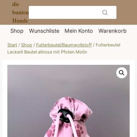
die
Zum
bunten
Inhalt
Hunde
springen
Shop
Wunschliste
Mein Konto
Warenkorb
Start
/
Shop
/
Futterbeutel/Baumwollstoff
/
Futterbeutel
Leckerli Beutel altrosa mit Pfoten Motiv