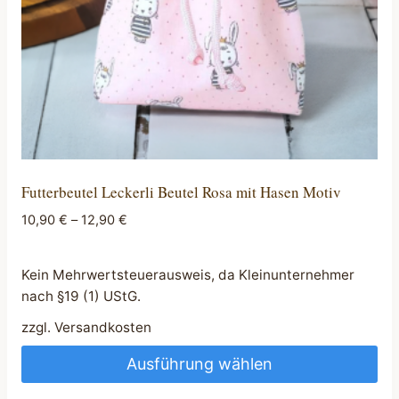
Produktseite
gewählt
werden
Futterbeutel Leckerli Beutel Rosa mit Hasen Motiv
10,90
€
–
12,90
€
Kein Mehrwertsteuerausweis, da Kleinunternehmer
nach §19 (1) UStG.
zzgl.
Versandkosten
Ausführung wählen
Dieses