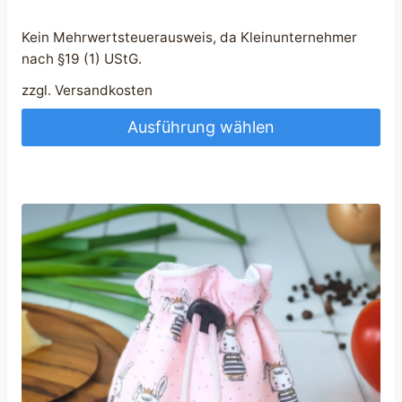
Kein Mehrwertsteuerausweis, da Kleinunternehmer
nach §19 (1) UStG.
zzgl.
Versandkosten
Ausführung wählen
Dieses
Produkt
weist
mehrere
Varianten
auf.
Die
Optionen
können
auf
der