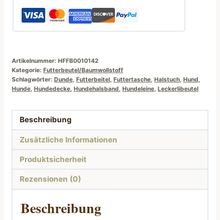
Artikelnummer:
HFFB0010142
Kategorie:
Futterbeutel/Baumwollstoff
Schlagwörter:
Dunde
,
Futterbeitel
,
Futtertasche
,
Halstuch
,
Hund
,
Hunde
,
Hundedecke
,
Hundehalsband
,
Hundeleine
,
Leckerlibeutel
Beschreibung
Zusätzliche Informationen
Produktsicherheit
Rezensionen (0)
Beschreibung