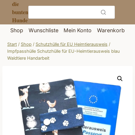
die
Zum
bunten
Inhalt
Hunde
springen
Shop
Wunschliste
Mein Konto
Warenkorb
Start
/
Shop
/
Schutzhülle für EU Heimtierausweis
/
Impfpasshülle Schutzhülle für EU-Heimtierausweis blau
Waldtiere Handarbeit