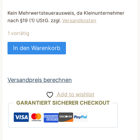
Kein Mehrwertsteuerausweis, da Kleinunternehmer
nach §19 (1) UStG.
zzgl.
Versandkosten
1 vorrätig
Impfpasshülle
In den Warenkorb
Schutzhülle
für
EU-
Heimtierausweis
Versandpreis berechnen
blau
Add to wishlist
Waldtiere
GARANTIERT SICHERER CHECKOUT
Handarbeit
Menge