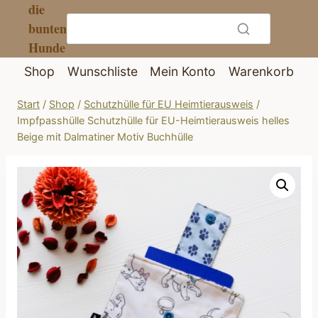
die
Zum
bunten
Inhalt
Hunde
springen
Shop
Wunschliste
Mein Konto
Warenkorb
Start
/
Shop
/
Schutzhülle für EU Heimtierausweis
/
Impfpasshülle Schutzhülle für EU-Heimtierausweis helles
Beige mit Dalmatiner Motiv Buchhülle