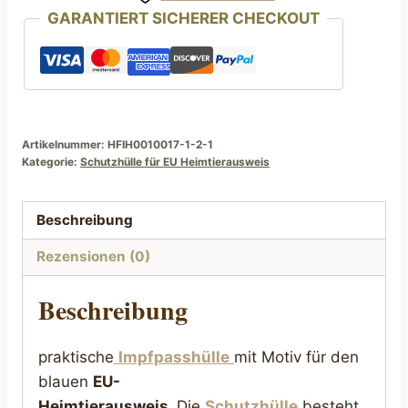
GARANTIERT SICHERER CHECKOUT
mit
Dalmatiner
Motiv
Buchhülle
Menge
Artikelnummer:
HFIH0010017-1-2-1
Kategorie:
Schutzhülle für EU Heimtierausweis
Beschreibung
Rezensionen (0)
Beschreibung
praktische
Impfpasshülle
mit Motiv für den
blauen
EU-
Heimtierausweis.
Die
Schutzhülle
besteht