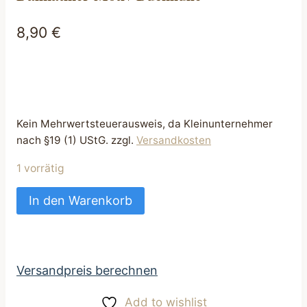
8,90
€
Kein Mehrwertsteuerausweis, da Kleinunternehmer
nach §19 (1) UStG.
zzgl.
Versandkosten
1 vorrätig
Impfpasshülle
In den Warenkorb
Schutzhülle
für
EU-
Heimtierausweis
Versandpreis berechnen
helles
Add to wishlist
Beige