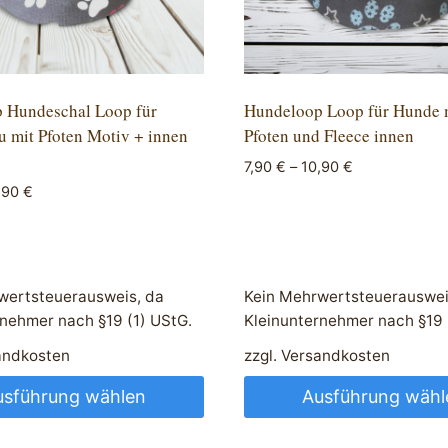
 Hundeschal Loop für
Hundeloop Loop für Hunde 
 mit Pfoten Motiv + innen
Pfoten und Fleece innen
7,90
€
–
10,90
€
,90
€
wertsteuerausweis, da
Kein Mehrwertsteuerauswei
rnehmer nach §19 (1) UStG.
Kleinunternehmer nach §19 
andkosten
zzgl.
Versandkosten
usführung wählen
Ausführung wähl
Dieses