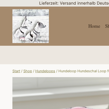
Zum
Lieferzeit: Versand innerhalb Deut
Inhalt
springen
Home
S
Start
/
Shop
/
Hundeloops
/
Hundeloop Hundeschal Loop fü