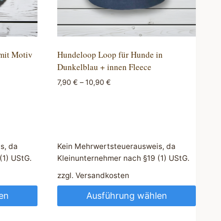
mit Motiv
Hundeloop Loop für Hunde in
Dunkelblau + innen Fleece
7,90
€
–
10,90
€
s, da
Kein Mehrwertsteuerausweis, da
(1) UStG.
Kleinunternehmer nach §19 (1) UStG.
zzgl.
Versandkosten
en
Ausführung wählen
Dieses