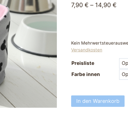
7,90
€
–
14,90
€
Kein Mehrwertsteuerauswei
Versandkosten
Preisliste
Farbe innen
Hundeloop
In den Warenkorb
Hundeschal
Loop
für