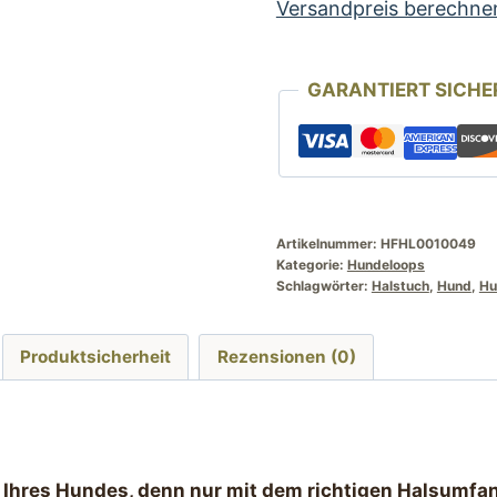
Hunde
Versandpreis berechne
mit
Motiv
GARANTIERT SICHE
Micky
Mouse
+
innen
Fleece
Menge
Artikelnummer:
HFHL0010049
Kategorie:
Hundeloops
Schlagwörter:
Halstuch
,
Hund
,
Hu
Produktsicherheit
Rezensionen (0)
hres Hundes, denn nur mit dem richtigen Halsumfan