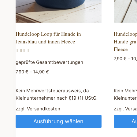
Hundeloop Loop für Hunde in
Hundeloop
Jeansblau und innen Fleece
Hunde grau
Fleece
Bewertet
7,90
€
–
10
mit
geprüfte Gesamtbewertungen
5.00
von 5
7,90
€
–
14,90
€
Kein Mehrwertsteuerausweis, da
Kein Mehr
Kleinunternehmer nach §19 (1) UStG.
Kleinunte
zzgl.
Versandkosten
zzgl.
Vers
Ausführung wählen
A
Dieses
Dieses