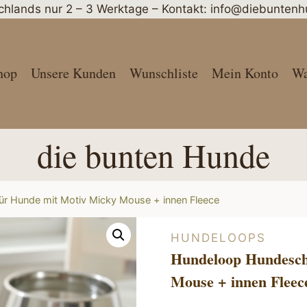
schlands nur 2 – 3 Werktage – Kontakt: info@diebunte
hop
Unsere Kunden
Wunschliste
Mein Konto
Wa
die bunten Hunde
r Hunde mit Motiv Micky Mouse + innen Fleece
HUNDELOOPS
Hundeloop Hundesch
Mouse + innen Fleec