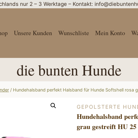
schlands nur 2 – 3 Werktage – Kontakt: info@diebunte
hop
Unsere Kunden
Wunschliste
Mein Konto
Wa
die bunten Hunde
nder
/
Hundehalsband perfekt Halsband für Hunde Softshell rosa g
GEPOLSTERTE HUN
Hundehalsband perfe
grau gestreift HU 25