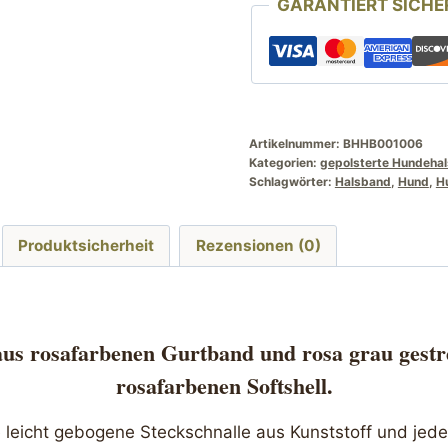
GARANTIERT SICHE
grau
gestreift
HU
25
bis
45
Artikelnummer:
BHHB001006
Kategorien:
gepolsterte Hundeha
cm
Schlagwörter:
Halsband
,
Hund
,
H
Menge
Produktsicherheit
Rezensionen (0)
aus rosafarbenen Gurtband und rosa grau gestrei
rosafarbenen Softshell.
e leicht gebogene Steckschnalle aus Kunststoff und jed