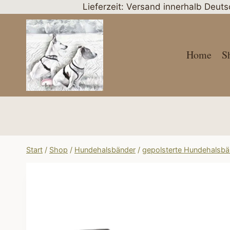
Zum
Lieferzeit: Versand innerhalb Deut
Inhalt
springen
Home
S
Start
/
Shop
/
Hundehalsbänder
/
gepolsterte Hundehalsbä