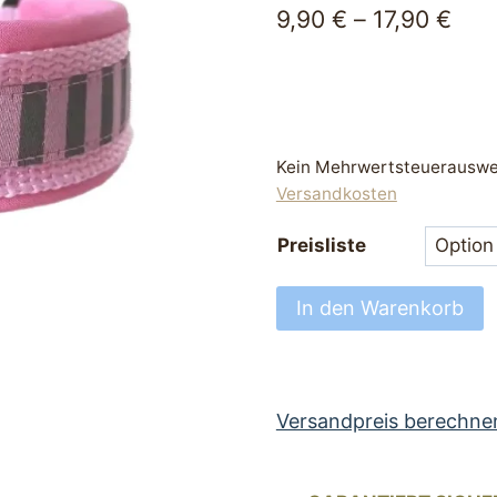
9,90
€
–
17,90
€
Kein Mehrwertsteuerauswei
Versandkosten
Preisliste
Hundehalsband
In den Warenkorb
perfekt
Halsband
für
Hunde
Versandpreis berechne
Softshell
rosa