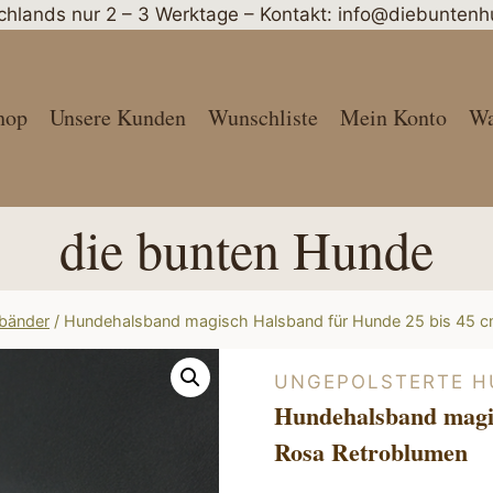
schlands nur 2 – 3 Werktage – Kontakt: info@diebunte
hop
Unsere Kunden
Wunschliste
Mein Konto
Wa
die bunten Hunde
sbänder
/
Hundehalsband magisch Halsband für Hunde 25 bis 45 
UNGEPOLSTERTE 
Hundehalsband magis
Rosa Retroblumen