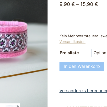
9,90
€
–
15,90
€
Kein Mehrwertsteuerauswei
Versandkosten
Preisliste
Hundehalsband
In den Warenkorb
magisch
Halsband
für
Hunde
Versandpreis berechne
25
bis