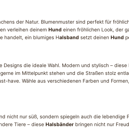
wachens der Natur. Blumenmuster sind perfekt für fröhli
üten verleihen deinem
Hund
einen fröhlichen Look, der ga
ne handelt, ein blumiges H
alsband
setzt deinen
Hund
pe
 Designs die ideale Wahl. Modern und stylisch – dies
e gerne im Mittelpunkt stehen und die Straßen stolz entl
ust-have. Wähle aus verschiedenen Farben und Formen
ind nicht nur süß, sondern spiegeln auch die lebendige 
ndere Tiere – diese
Halsbänder
bringen nicht nur Freud