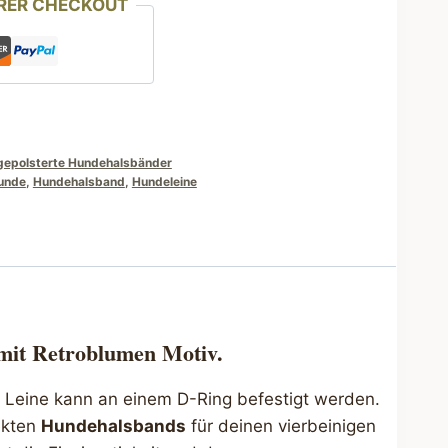
RER CHECKOUT
gepolsterte Hundehalsbänder
unde
,
Hundehalsband
,
Hundeleine
mit Retroblumen Motiv.
e Leine kann an einem D-Ring befestigt werden.
ekten
Hundehalsbands
für deinen vierbeinigen