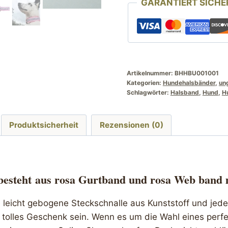
GARANTIERT SICHE
45
cm
Rosa
Retroblumen
Menge
Artikelnummer:
BHHBU001001
Kategorien:
Hundehalsbänder
,
un
Schlagwörter:
Halsband
,
Hund
,
H
Produktsicherheit
Rezensionen (0)
besteht
aus rosa Gurtband und rosa Web band 
e leicht gebogene Steckschnalle aus Kunststoff und jed
tolles Geschenk sein. Wenn es um die Wahl eines perf