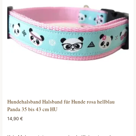
Die
Optionen
können
auf
der
Produktseite
gewählt
werden
Hundehalsband Halsband für Hunde rosa hellblau
Panda 35 bis 43 cm HU
14,90
€