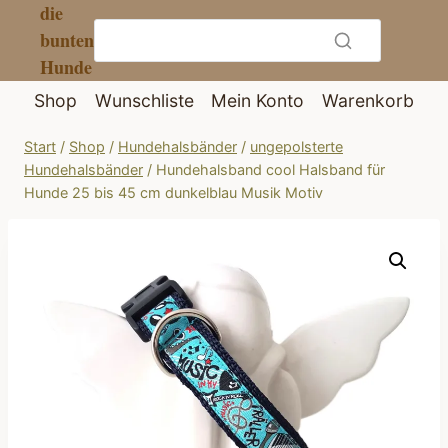
die
Zum
bunten
Inhalt
Hunde
springen
Shop
Wunschliste
Mein Konto
Warenkorb
Start
/
Shop
/
Hundehalsbänder
/
ungepolsterte
Hundehalsbänder
/
Hundehalsband cool Halsband für
Hunde 25 bis 45 cm dunkelblau Musik Motiv