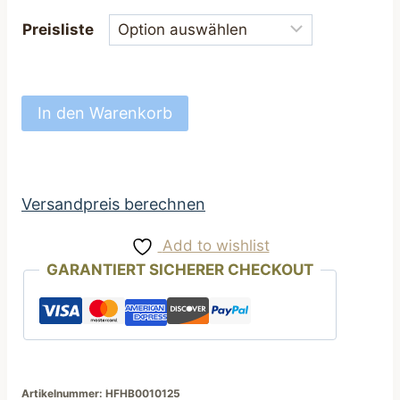
Preisliste
Hundehalsband
In den Warenkorb
cool
Halsband
für
Hunde
Versandpreis berechnen
25
Add to wishlist
bis
GARANTIERT SICHERER CHECKOUT
45
cm
dunkelblau
Musik
Motiv
Menge
Artikelnummer:
HFHB0010125