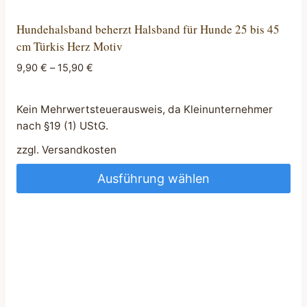
Hundehalsband beherzt Halsband für Hunde 25 bis 45
cm Türkis Herz Motiv
9,90
€
–
15,90
€
Kein Mehrwertsteuerausweis, da Kleinunternehmer
nach §19 (1) UStG.
zzgl.
Versandkosten
Ausführung wählen
Dieses
Produkt
weist
mehrere
Varianten
auf.