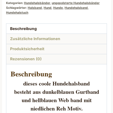
Kategorien:
Hundehalsbänder
,
ungepolsterte Hundehalsbänder
Schlagwörter:
Halsband
,
Hund
,
Hunde
,
Hundehalsband
,
Hundehalstuch
Beschreibung
Zusätzliche Informationen
Produktsicherheit
Rezensionen (0)
Beschreibung
dieses coole
Hundehalsband
besteht
aus dunkelblauen Gurtband
und hellblauen Web band mit
niedlichen Reh Motiv.