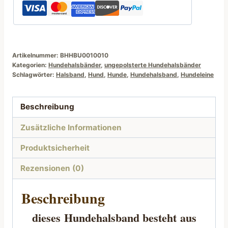
cm
Beige
weiße
Sterne
Menge
Artikelnummer:
BHHBU0010010
Kategorien:
Hundehalsbänder
,
ungepolsterte Hundehalsbänder
Schlagwörter:
Halsband
,
Hund
,
Hunde
,
Hundehalsband
,
Hundeleine
Beschreibung
Zusätzliche Informationen
Produktsicherheit
Rezensionen (0)
Beschreibung
dieses
Hundehalsband besteht
aus