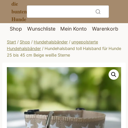
die
Zum
bunten
Inhalt
Hunde
springen
Shop
Wunschliste
Mein Konto
Warenkorb
Start
/
Shop
/
Hundehalsbänder
/
ungepolsterte
Hundehalsbänder
/
Hundehalsband toll Halsband für Hunde
25 bis 45 cm Beige weiße Sterne