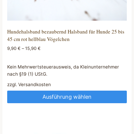
Hundehalsband bezaubernd Halsband für Hunde 25 bis
45 cm rot hellblau Vögelchen
9,90
€
–
15,90
€
Kein Mehrwertsteuerausweis, da Kleinunternehmer
nach §19 (1) UStG.
zzgl.
Versandkosten
Ausführung wählen
Dieses
Produkt
weist
mehrere