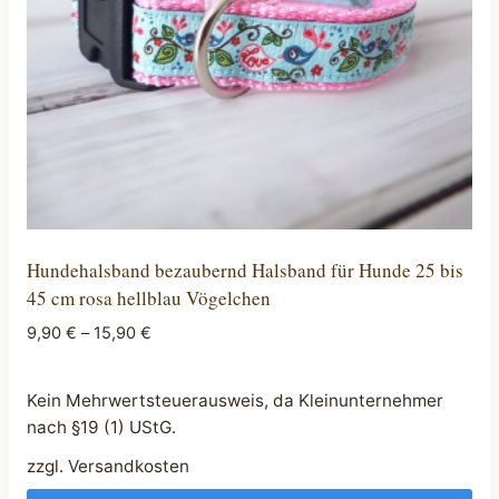
der
Produktseite
gewählt
werden
Hundehalsband bezaubernd Halsband für Hunde 25 bis
45 cm rosa hellblau Vögelchen
9,90
€
–
15,90
€
Kein Mehrwertsteuerausweis, da Kleinunternehmer
nach §19 (1) UStG.
zzgl.
Versandkosten