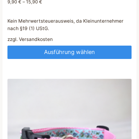
9,90
€
–
15,90
€
Kein Mehrwertsteuerausweis, da Kleinunternehmer
nach §19 (1) UStG.
zzgl.
Versandkosten
Ausführung wählen
Dieses
Produkt
weist
mehrere
Varianten
auf.
Die
Optionen
können
auf