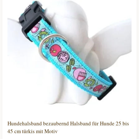
Varianten
auf.
Die
Optionen
können
auf
der
Produktseite
gewählt
werden
Hundehalsband bezaubernd Halsband für Hunde 25 bis
45 cm türkis mit Motiv