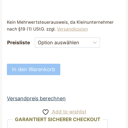
Kein Mehrwertsteuerausweis, da Kleinunternehmer
nach §19 (1) UStG.
zzgl.
Versandkosten
Preisliste
Hundehalsband
In den Warenkorb
toll
Halsband
für
Hunde
Versandpreis berechnen
25
Add to wishlist
bis
GARANTIERT SICHERER CHECKOUT
45