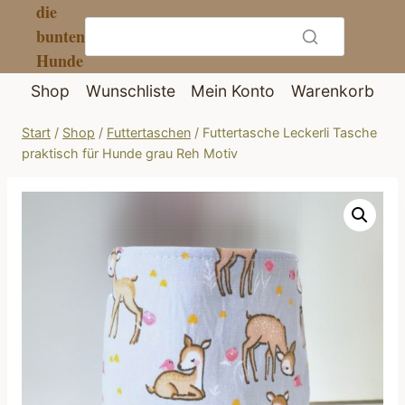
die
Zum
bunten
Inhalt
Hunde
springen
Shop
Wunschliste
Mein Konto
Warenkorb
Start
/
Shop
/
Futtertaschen
/
Futtertasche Leckerli Tasche
praktisch für Hunde grau Reh Motiv