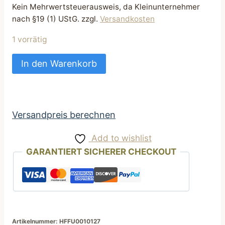
Kein Mehrwertsteuerausweis, da Kleinunternehmer
nach §19 (1) UStG.
zzgl.
Versandkosten
1 vorrätig
Futtertasche
In den Warenkorb
Leckerli
Tasche
praktisch
für
Versandpreis berechnen
Hunde
Add to wishlist
grau
GARANTIERT SICHERER CHECKOUT
Reh
Motiv
Menge
Artikelnummer:
HFFU0010127