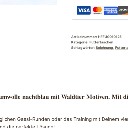
Motiven
Menge
Artikelnummer:
HFFU0010125
Kategorie:
Futtertaschen
Schlagwörter:
Belohnung
,
Futtert
mwolle nachtblau mit Waldtier Motiven. Mit di
äglichen Gassi-Runden oder das Training mit Deinem vie
nd die perfekte Lösung!