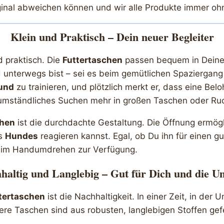
ginal abweichen können und wir alle Produkte immer oh
Klein und Praktisch – Dein neuer Begleiter
d praktisch. Die
Futtertaschen
passen bequem in Deine
 unterwegs bist – sei es beim gemütlichen Spaziergang
und
zu trainieren, und plötzlich merkt er, dass eine Belo
n umständliches Suchen mehr in großen Taschen oder Ru
chen
ist die durchdachte Gestaltung. Die Öffnung ermögl
es
Hundes
reagieren kannst. Egal, ob Du ihn für einen g
as im Handumdrehen zur Verfügung.
haltig und Langlebig – Gut für Dich und die U
tertaschen
ist die Nachhaltigkeit. In einer Zeit, in der
ere Taschen sind aus robusten, langlebigen Stoffen gef