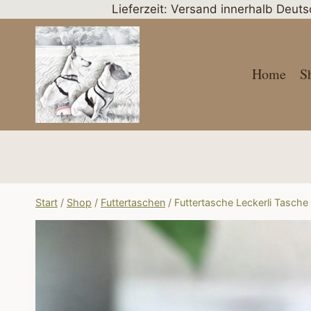
Zum
Lieferzeit: Versand innerhalb Deut
Inhalt
springen
Home
S
Start
/
Shop
/
Futtertaschen
/
Futtertasche Leckerli Tasche