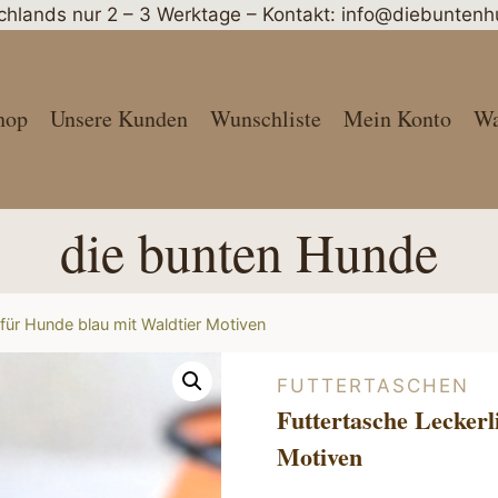
schlands nur 2 – 3 Werktage – Kontakt: info@diebunte
hop
Unsere Kunden
Wunschliste
Mein Konto
Wa
die bunten Hunde
 für Hunde blau mit Waldtier Motiven
FUTTERTASCHEN
Futtertasche Leckerl
Motiven