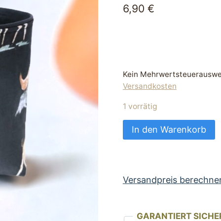
6,90
€
Kein Mehrwertsteuerauswei
Versandkosten
1 vorrätig
Futtertasche
In den Warenkorb
Leckerli
Tasche
für
Hunde
Versandpreis berechne
blau
mit
GARANTIERT SICHE
Waldtier