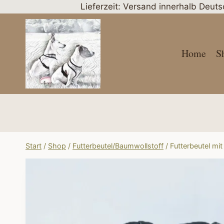
Zum
Lieferzeit: Versand innerhalb Deut
Inhalt
springen
Home
S
Start
/
Shop
/
Futterbeutel/Baumwollstoff
/
Futterbeutel mi