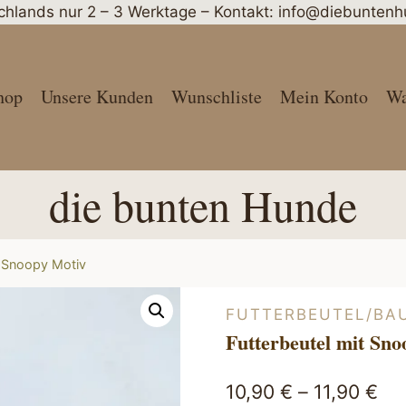
schlands nur 2 – 3 Werktage – Kontakt: info@diebunte
hop
Unsere Kunden
Wunschliste
Mein Konto
Wa
die bunten Hunde
t Snoopy Motiv
FUTTERBEUTEL/BA
Futterbeutel mit Sn
10,90
€
–
11,90
€