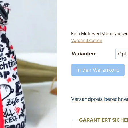
Kein Mehrwertsteuerauswei
Versandkosten
Varianten:
Futterbeutel
In den Warenkorb
mit
Snoopy
Motiv
Menge
Versandpreis berechne
GARANTIERT SICHE