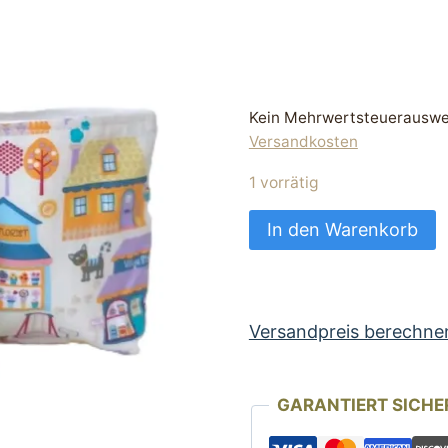
Kein Mehrwertsteuerauswei
Versandkosten
1 vorrätig
Set
In den Warenkorb
Futterbeutel
und
Futtertasche
Motiv
Versandpreis berechne
Stadt
Menge
GARANTIERT SICHE