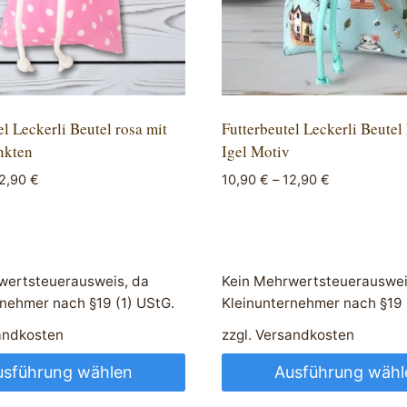
el Leckerli Beutel rosa mit
Futterbeutel Leckerli Beutel
nkten
Igel Motiv
2,90
€
10,90
€
–
12,90
€
wertsteuerausweis, da
Kein Mehrwertsteuerauswei
rnehmer nach §19 (1) UStG.
Kleinunternehmer nach §19 
andkosten
zzgl.
Versandkosten
usführung wählen
Ausführung wähl
Dieses