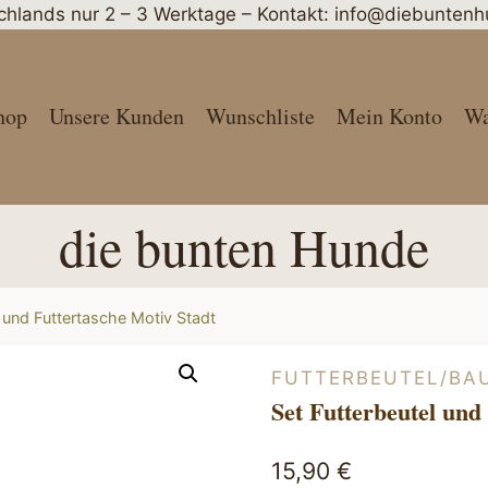
schlands nur 2 – 3 Werktage – Kontakt: info@diebunte
hop
Unsere Kunden
Wunschliste
Mein Konto
Wa
die bunten Hunde
l und Futtertasche Motiv Stadt
FUTTERBEUTEL/BA
Set Futterbeutel und
15,90
€