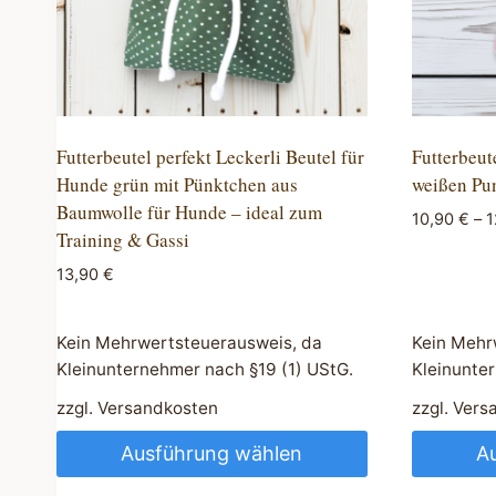
Futterbeutel perfekt Leckerli Beutel für
Futterbeut
Hunde grün mit Pünktchen aus
weißen Pu
Baumwolle für Hunde – ideal zum
10,90
€
–
1
Training & Gassi
13,90
€
Kein Mehrwertsteuerausweis, da
Kein Mehr
Kleinunternehmer nach §19 (1) UStG.
Kleinunte
zzgl.
Versandkosten
zzgl.
Vers
Ausführung wählen
A
Dieses
Dieses