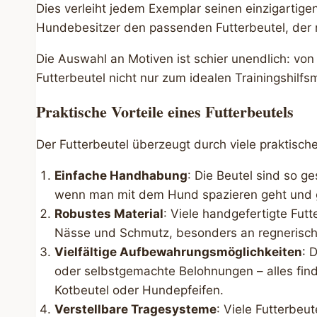
Dies verleiht jedem Exemplar seinen einzigartige
Hundebesitzer den passenden Futterbeutel, der nic
Die Auswahl an Motiven ist schier unendlich: von
Futterbeutel nicht nur zum idealen Trainingshilf
Praktische Vorteile eines Futterbeutels
Der Futterbeutel überzeugt durch viele praktisch
Einfache Handhabung
: Die Beutel sind so g
wenn man mit dem Hund spazieren geht und gle
Robustes Material
: Viele handgefertigte Fut
Nässe und Schmutz, besonders an regnerisc
Vielfältige Aufbewahrungsmöglichkeiten
: 
oder selbstgemachte Belohnungen – alles finde
Kotbeutel oder Hundepfeifen.
Verstellbare Tragesysteme
: Viele Futterbeu