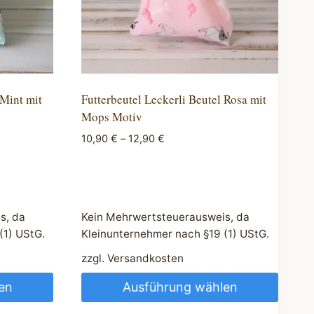
 Mint mit
Futterbeutel Leckerli Beutel Rosa mit
Mops Motiv
10,90
€
–
12,90
€
s, da
Kein Mehrwertsteuerausweis, da
(1) UStG.
Kleinunternehmer nach §19 (1) UStG.
zzgl.
Versandkosten
en
Ausführung wählen
Dieses