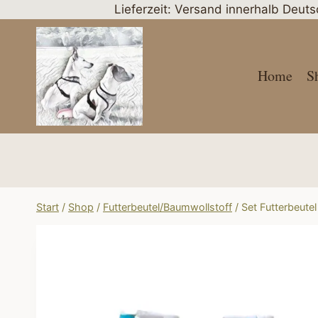
Zum
Lieferzeit: Versand innerhalb Deut
Inhalt
springen
Home
S
Start
/
Shop
/
Futterbeutel/Baumwollstoff
/
Set Futterbeute