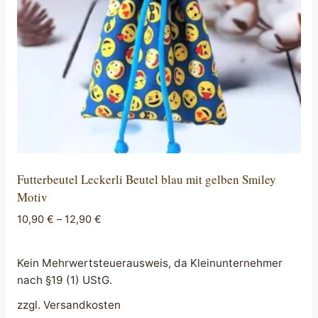
auf
der
Produktseite
gewählt
werden
Futterbeutel Leckerli Beutel blau mit gelben Smiley
Motiv
10,90
€
–
12,90
€
Kein Mehrwertsteuerausweis, da Kleinunternehmer
nach §19 (1) UStG.
zzgl.
Versandkosten