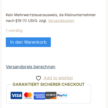
Kein Mehrwertsteuerausweis, da Kleinunternehmer
nach §19 (1) UStG.
zzgl.
Versandkosten
1 vorrätig
SET
In den Warenkorb
2
teilig
Futterbeutel
und
Versandpreis berechnen
Kotbeutelspender
Add to wishlist
grün
GARANTIERT SICHERER CHECKOUT
mit
Motiv
Blümchen
Menge