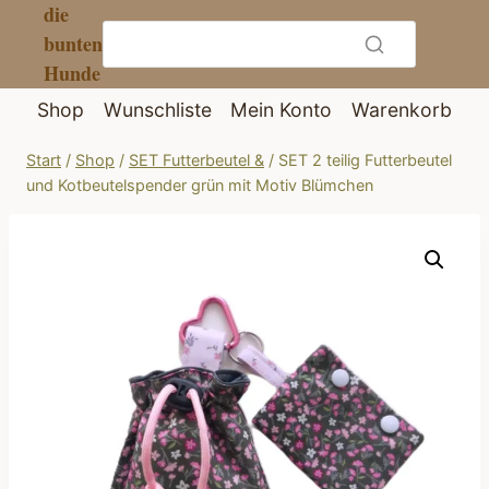
die
Zum
bunten
Inhalt
Hunde
springen
Shop
Wunschliste
Mein Konto
Warenkorb
Start
/
Shop
/
SET Futterbeutel &
/
SET 2 teilig Futterbeutel
und Kotbeutelspender grün mit Motiv Blümchen