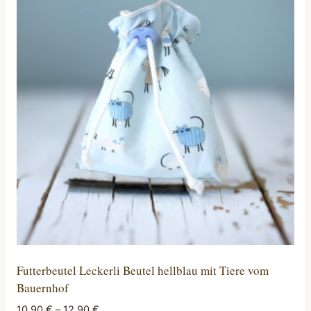
Varianten
auf.
Die
Optionen
können
auf
der
Produktseite
gewählt
werden
Futterbeutel Leckerli Beutel hellblau mit Tiere vom
Bauernhof
10,90
€
–
12,90
€