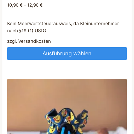
10,90
€
–
12,90
€
Kein Mehrwertsteuerausweis, da Kleinunternehmer
nach §19 (1) UStG.
zzgl.
Versandkosten
Ausführung wählen
Dieses
Produkt
weist
mehrere
Varianten
auf.
Die
Optionen
können