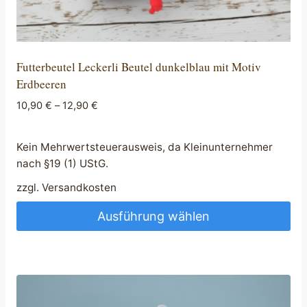
Futterbeutel Leckerli Beutel dunkelblau mit Motiv
Erdbeeren
10,90
€
–
12,90
€
Kein Mehrwertsteuerausweis, da Kleinunternehmer
nach §19 (1) UStG.
zzgl.
Versandkosten
Ausführung wählen
Dieses
Produkt
weist
mehrere