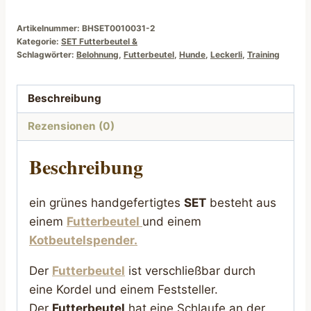
Artikelnummer:
BHSET0010031-2
Kategorie:
SET Futterbeutel &
Schlagwörter:
Belohnung
,
Futterbeutel
,
Hunde
,
Leckerli
,
Training
Beschreibung
Rezensionen (0)
Beschreibung
ein grünes handgefertigtes
SET
besteht aus
einem
Futterbeutel
und einem
Kotbeutelspender.
Der
Futterbeutel
ist verschließbar durch
eine Kordel und einem Feststeller.
Der
Futterbeutel
hat eine Schlaufe an der