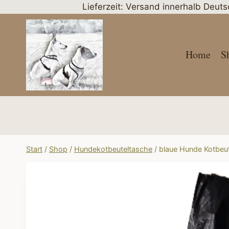
Zum
Lieferzeit: Versand innerhalb Deut
Inhalt
springen
Home
S
Start
/
Shop
/
Hundekotbeuteltasche
/
blaue Hunde Kotbeut