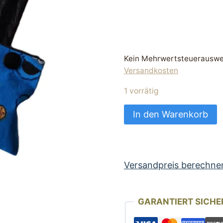
Kein Mehrwertsteuerauswei
Versandkosten
1 vorrätig
blaue
In den Warenkorb
Hunde
Kotbeuteltasche
als
Schlüsselanhänger
Versandpreis berechne
Menge
GARANTIERT SICHE