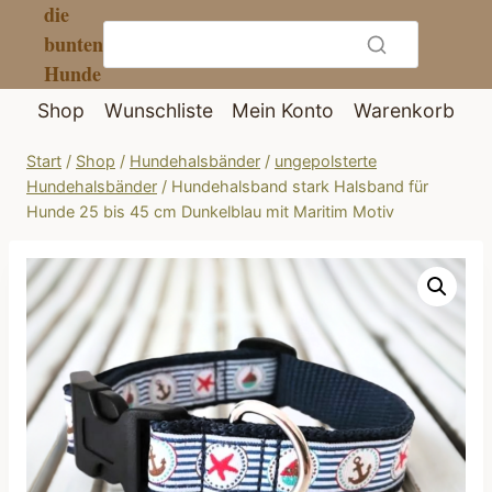
die
Zum
bunten
Inhalt
Hunde
springen
Shop
Wunschliste
Mein Konto
Warenkorb
Start
/
Shop
/
Hundehalsbänder
/
ungepolsterte
Hundehalsbänder
/
Hundehalsband stark Halsband für
Hunde 25 bis 45 cm Dunkelblau mit Maritim Motiv