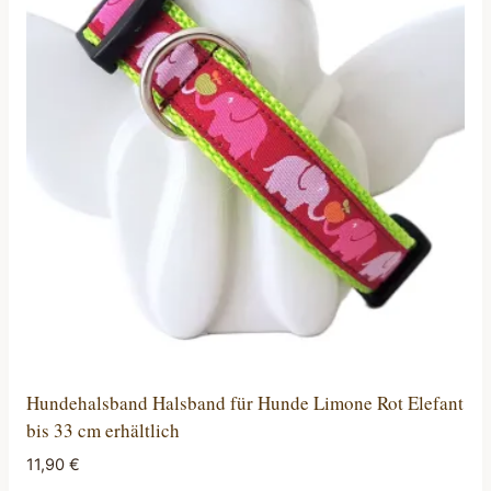
auf.
Die
Optionen
können
auf
der
Produktseite
gewählt
werden
Hundehalsband Halsband für Hunde Limone Rot Elefant
bis 33 cm erhältlich
11,90
€