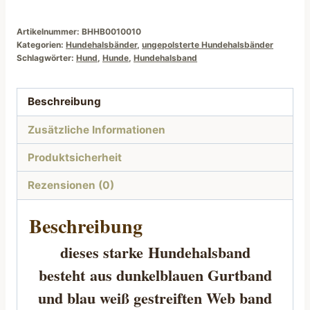
Maritim
Motiv
Artikelnummer:
BHHB0010010
Kategorien:
Hundehalsbänder
,
ungepolsterte Hundehalsbänder
Menge
Schlagwörter:
Hund
,
Hunde
,
Hundehalsband
Beschreibung
Zusätzliche Informationen
Produktsicherheit
Rezensionen (0)
Beschreibung
dieses starke
Hundehalsband
besteht
aus dunkelblauen Gurtband
und blau weiß gestreiften Web band