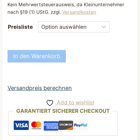
Kein Mehrwertsteuerausweis, da Kleinunternehmer
nach §19 (1) UStG.
zzgl.
Versandkosten
Preisliste
Hundehalsband
In den Warenkorb
stark
Halsband
für
Hunde
Versandpreis berechnen
25
Add to wishlist
bis
GARANTIERT SICHERER CHECKOUT
45
cm
Dunkelblau
mit