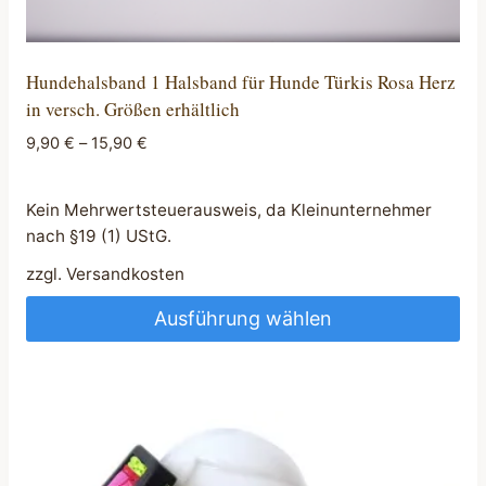
Hundehalsband 1 Halsband für Hunde Türkis Rosa Herz
in versch. Größen erhältlich
9,90
€
–
15,90
€
Kein Mehrwertsteuerausweis, da Kleinunternehmer
nach §19 (1) UStG.
zzgl.
Versandkosten
Ausführung wählen
Dieses
Produkt
weist
mehrere
Varianten