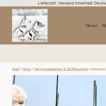
Zum
Lieferzeit: Versand innerhalb Deut
Inhalt
springen
Home
S
Start
/
Shop
/
Set Hundedecken & Stoffknochen
/
eine kus