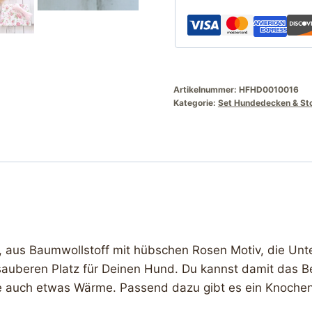
Rose
und
rosa
Fleece
Menge
Artikelnummer:
HFHD0010016
Kategorie:
Set Hundedecken & St
 aus Baumwollstoff mit hübschen Rosen Motiv, die Unte
auberen Platz für Deinen Hund. Du kannst damit das B
ke auch etwas Wärme. Passend dazu gibt es ein Knochen