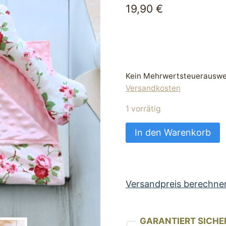
19,90
€
Kein Mehrwertsteuerauswei
Versandkosten
1 vorrätig
eine
In den Warenkorb
kuschlige
Hundedecke
und
ein
Versandpreis berechne
Stoffknochen
mit
GARANTIERT SICHE
Motiv