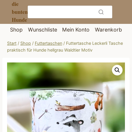
die
Zum
bunten
Inhalt
Hunde
springen
Shop
Wunschliste
Mein Konto
Warenkorb
Start
/
Shop
/
Futtertaschen
/
Futtertasche Leckerli Tasche
praktisch für Hunde hellgrau Waldtier Motiv