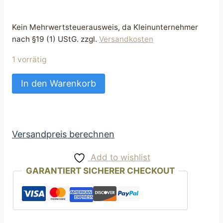
Kein Mehrwertsteuerausweis, da Kleinunternehmer
nach §19 (1) UStG.
zzgl.
Versandkosten
1 vorrätig
Futtertasche
In den Warenkorb
Leckerli
Tasche
praktisch
für
Versandpreis berechnen
Hunde
Add to wishlist
hellgrau
GARANTIERT SICHERER CHECKOUT
Waldtier
Motiv
Menge