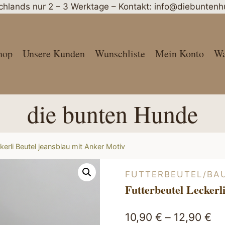
schlands nur 2 – 3 Werktage – Kontakt: info@diebunte
hop
Unsere Kunden
Wunschliste
Mein Konto
Wa
die bunten Hunde
kerli Beutel jeansblau mit Anker Motiv
FUTTERBEUTEL/BA
Futterbeutel Leckerl
10,90
€
–
12,90
€