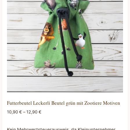
auf.
Die
Optionen
können
auf
der
Produktseite
gewählt
werden
Futterbeutel Leckerli Beutel grün mit Zootiere Motiven
10,90
€
–
12,90
€
Kein Mehrwertsteuerausweis, da Kleinunternehmer