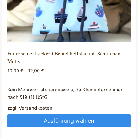
gewählt
werden
Futterbeutel Leckerli Beutel hellblau mit Schiffchen
Motiv
10,90
€
–
12,90
€
Kein Mehrwertsteuerausweis, da Kleinunternehmer
nach §19 (1) UStG.
zzgl.
Versandkosten
Ausführung wählen
Dieses