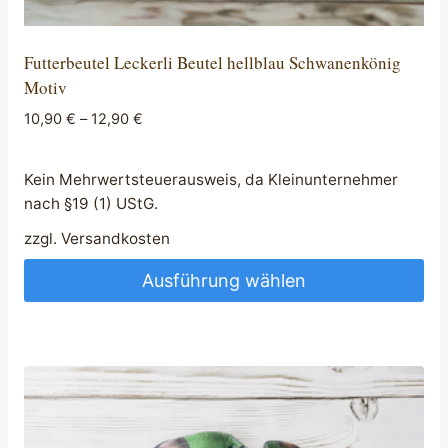
Futterbeutel Leckerli Beutel hellblau Schwanenkönig
Motiv
10,90
€
–
12,90
€
Kein Mehrwertsteuerausweis, da Kleinunternehmer
nach §19 (1) UStG.
zzgl.
Versandkosten
Ausführung wählen
Dieses
Produkt
weist
mehrere
Varianten