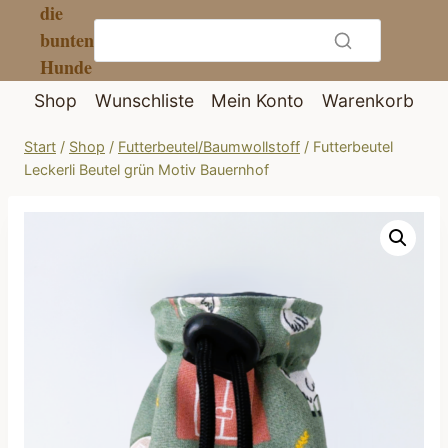
die
Zum
bunten
Inhalt
Hunde
springen
Shop
Wunschliste
Mein Konto
Warenkorb
Start
/
Shop
/
Futterbeutel/Baumwollstoff
/
Futterbeutel
Leckerli Beutel grün Motiv Bauernhof