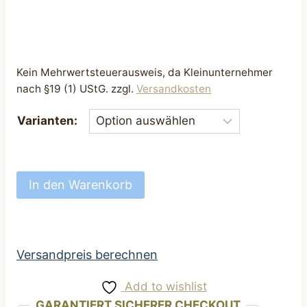
Kein Mehrwertsteuerausweis, da Kleinunternehmer
nach §19 (1) UStG.
zzgl.
Versandkosten
Varianten:
Futterbeutel
In den Warenkorb
Leckerli
Beutel
grün
Motiv
Versandpreis berechnen
Bauernhof
Add to wishlist
Menge
GARANTIERT SICHERER CHECKOUT